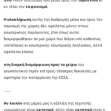
Ένα
«νέο» πολίτευμα που ρέπει προς την
τυραννίδα
κι
εν τέλει τον
εκφασισμό.
Η ολοκλήρωση
αυτής της διαδρομής μέσα και προς την
παρακμή της χώρας δεν οφείλεται μόνον στους
εσωτερικούς παράγοντες, έτσι όπως αυτοί
διαμορφώθηκαν σε μια χώρα που διάγει υπό καθεστώς
υποτέλειας κι εσωτερικής-εξωτερικής λεηλασίας, αλλά
οφείλεται επίσης
στη διαρκή διαμόρφωση προς τα χείρω
του
γεωπολιτικού τερέν επί τρεις-τέσσερες δεκαετίες με
αφετηρία την κατάρρευση της ΕΣΣΔ.
…….
Αν λοιπόν
στις μέρες μας η εξέλιξη της τεχνητής
νοημοσύνης είναι
εκτατική
, άλλο τόσο
εκτατική
είναι η