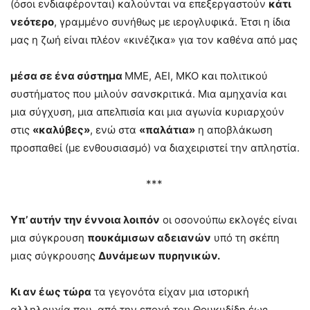
(όσοι ενδιαφέρονται) καλούνται να επεξεργαστούν
κάτι
νεότερο
, γραμμένο συνήθως με ιερογλυφικά. Έτσι η ίδια
μας η ζωή είναι πλέον «κινέζικα» για τον καθένα από μας
μέσα σε ένα σύστημα
ΜΜΕ, ΑΕΙ, ΜΚΟ και πολιτικού
συστήματος που μιλούν σανσκριτικά. Μια αμηχανία και
μια σύγχυση, μια απελπισία και μια αγωνία κυριαρχούν
στις
«καλύβες»
, ενώ στα
«παλάτια»
η αποβλάκωση
προσπαθεί (με ενθουσιασμό) να διαχειριστεί την απληστία.
***
Υπ’ αυτήν την έννοια λοιπόν
οι οσονούπω εκλογές είναι
μια σύγκρουση
πουκάμισων αδειανών
υπό τη σκέπη
μιας σύγκρουσης
Δυνάμεων πυρηνικών.
Κι αν έως τώρα
τα γεγονότα είχαν μια ιστορική
αλληλουχία που, από την εποχή του Θουκυδίδη έως