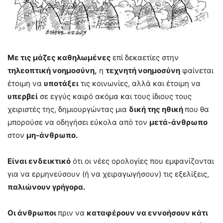
Με τις μάζες καθηλωμένες
επί δεκαετίες στην
τηλεοπτική νοημοσύνη,
η
τεχνητή νοημοσύνη
φαίνεται
έτοιμη να
υποτάξει
τις κοινωνίες, αλλά και έτοιμη να
υπερβεί
σε εγγύς καιρό ακόμα και τους ίδιους τους
χειριστές της, δημιουργώντας μια
δική της ηθική
που θα
μπορούσε να οδηγήσει εύκολα από τον
μετά-άνθρωπο
στον
μη-άνθρωπο.
Είναι ενδεικτικό
ότι οι νέες ορολογίες που εμφανίζονται
για να ερμηνεύσουν (ή να χειραγωγήσουν) τις εξελίξεις,
παλιώνουν γρήγορα.
Οι άνθρωποι
πριν να
καταφέρουν να εννοήσουν κάτι