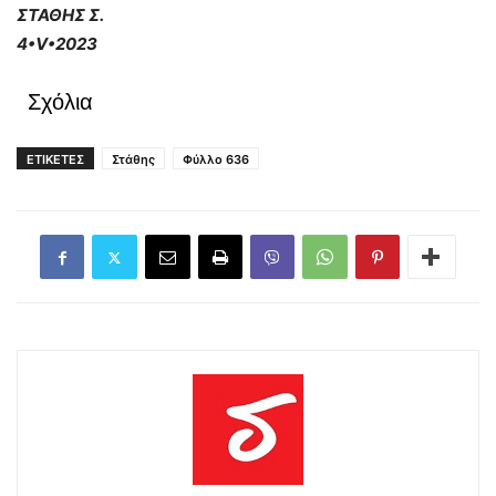
ΣΤΑΘΗΣ Σ.
4•
V•2023
Σχόλια
ΕΤΙΚΕΤΕΣ
Στάθης
Φύλλο 636