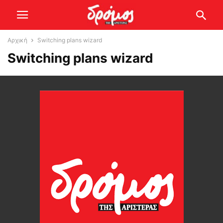
Αρχική
Switching plans wizard
Switching plans wizard