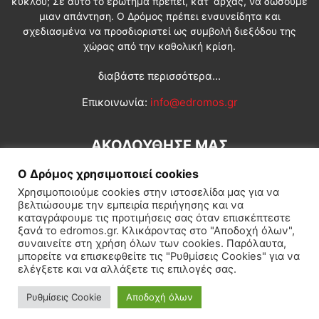
κύκλου; Σε αυτό το ερώτημα πρέπει, κατ’ αρχάς, να δώσουμε
μιαν απάντηση. Ο Δρόμος πρέπει ενσυνείδητα και
σχεδιασμένα να προσδιοριστεί ως συμβολή διεξόδου της
χώρας από την καθολική κρίση.
διαβάστε περισσότερα...
Επικοινωνία:
info@edromos.gr
ΑΚΟΛΟΥΘΗΣΕ ΜΑΣ
Ο Δρόμος χρησιμοποιεί cookies
Χρησιμοποιούμε cookies στην ιστοσελίδα μας για να
βελτιώσουμε την εμπειρία περιήγησης και να
καταγράφουμε τις προτιμήσεις σας όταν επισκέπτεστε
ξανά το edromos.gr. Κλικάροντας στο "Αποδοχή όλων",
συναινείτε στη χρήση όλων των cookies. Παρόλαυτα,
Εγγραφή συνδρομητή
Πολιτική
Διεθνή
Κοινωνία
μπορείτε να επισκεφθείτε τις "Ρυθμίσεις Cookies" για να
ελέγξετε και να αλλάξετε τις επιλογές σας.
Πολιτισμός
Αφιερώματα
Ρυθμίσεις Cookie
Αποδοχή όλων
© Δρόμος της Αριστεράς