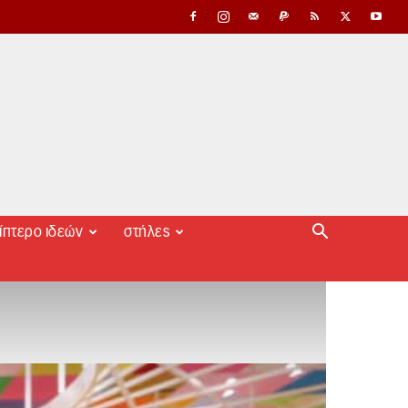
ίπτερο ιδεών
στήλες