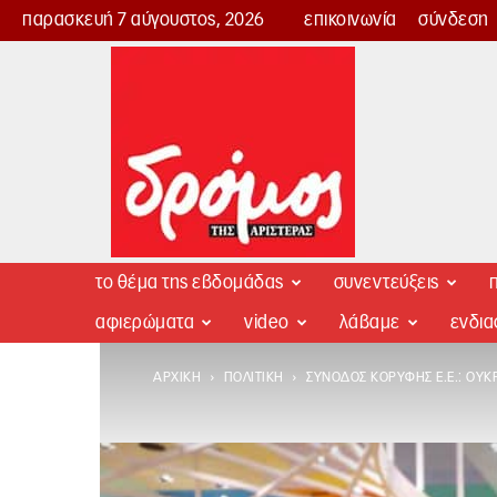
παρασκευή 7 αύγουστος, 2026
επικοινωνία
σύνδεση
Δρόμος
της
Αριστεράς
το θέμα της εβδομάδας
συνεντεύξεις
π
αφιερώματα
video
λάβαμε
ενδι
ΑΡΧΙΚΉ
ΠΟΛΙΤΙΚΉ
ΣΎΝΟΔΟΣ ΚΟΡΥΦΉΣ Ε.Ε.: ΟΥΚΡ