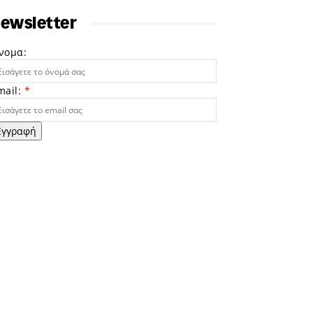
ewsletter
νομα:
mail:
*
Εγγραφή