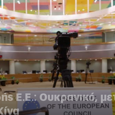
ς Ε.Ε.: Ουκρανικό, μ
Κίνα