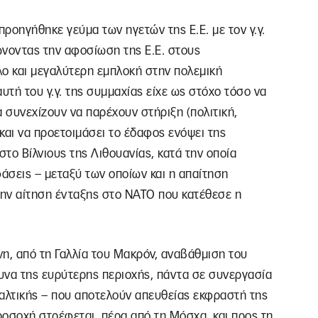
ροηγήθηκε γεύμα των ηγετών της Ε.Ε. με τον γ.γ.
ώνοντας την αφοσίωση της Ε.Ε. στους
λο και μεγαλύτερη εμπλοκή στην πολεμική
τή του γ.γ. της συμμαχίας είχε ως στόχο τόσο να
 συνεχίζουν να παρέχουν στήριξη (πολιτική,
 και να προετοιμάσει το έδαφος ενόψει της
 στο Βίλνιους της Λιθουανίας, κατά την οποία
άσεις – μεταξύ των οποίων και η απαίτηση
ην αίτηση ένταξης στο ΝΑΤΟ που κατέθεσε η
, από τη Γαλλία του Μακρόν, αναβάθμιση του
μυνα της ευρύτερης περιοχής, πάντα σε συνεργασία
Βαλτικής – που αποτελούν απευθείας εκφραστή της
προσοχή στρέφεται, πέρα από τη Μόσχα, και προς τη