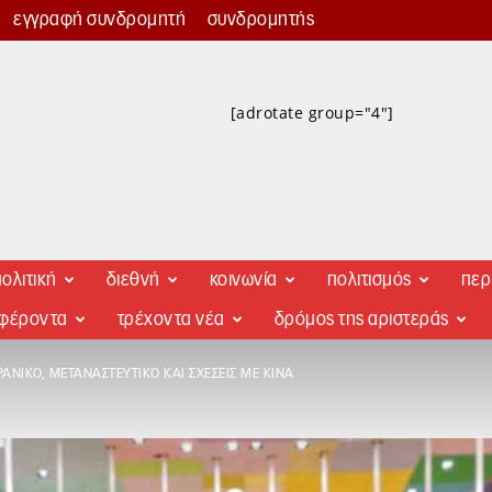
εγγραφή συνδρομητή
συνδρομητής
[adrotate group="4"]
ολιτική
διεθνή
κοινωνία
πολιτισμός
περ
αφέροντα
τρέχοντα νέα
δρόμος της αριστεράς
ΑΝΙΚΌ, ΜΕΤΑΝΑΣΤΕΥΤΙΚΌ ΚΑΙ ΣΧΈΣΕΙΣ ΜΕ ΚΊΝΑ