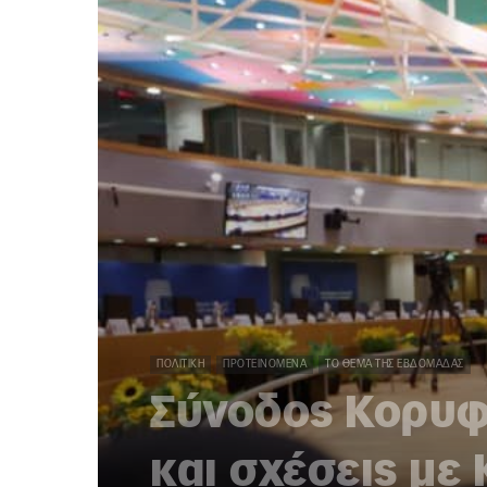
ΠΟΛΙΤΙΚΉ
ΠΡΟΤΕΙΝΌΜΕΝΑ
ΤΟ ΘΈΜΑ ΤΗΣ ΕΒΔΟΜΆΔΑΣ
Σύνοδος Κορυφή
και σχέσεις με 