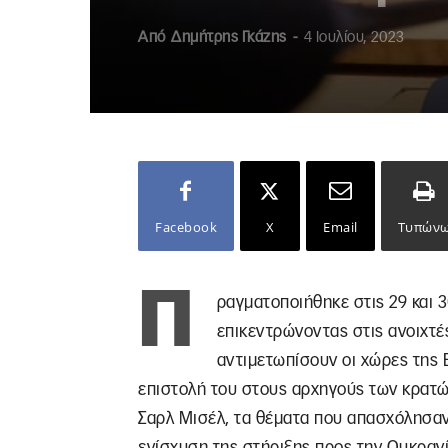
Από
Δημήτρης Γκάζης
-
4 Ιουλίου, 2023
Facebook
X
Email
Τυπών
Π
ραγματοποιήθηκε στις 29 και 
επικεντρώνοντας στις ανοιχτές
αντιμετωπίσουν οι χώρες της 
επιστολή του στους αρχηγούς των κρατ
Σαρλ Μισέλ, τα θέματα που απασχόλησαν 
ενίσχυση της στήριξης προς την Ουκρανία