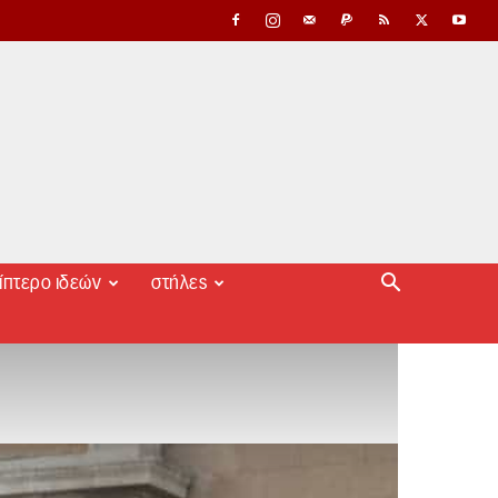
ίπτερο ιδεών
στήλες