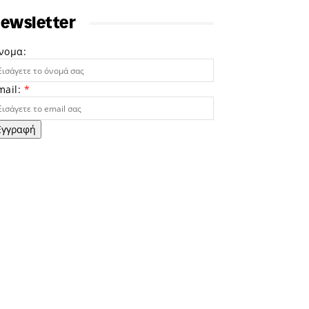
ewsletter
νομα:
mail:
*
Εγγραφή