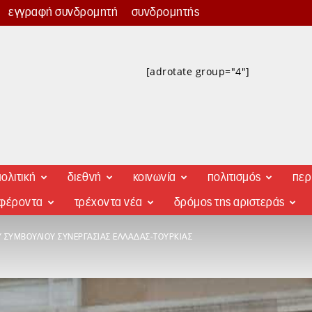
εγγραφή συνδρομητή
συνδρομητής
[adrotate group="4"]
ολιτική
διεθνή
κοινωνία
πολιτισμός
περ
αφέροντα
τρέχοντα νέα
δρόμος της αριστεράς
 ΣΥΜΒΟΥΛΊΟΥ ΣΥΝΕΡΓΑΣΊΑΣ ΕΛΛΆΔΑΣ-ΤΟΥΡΚΊΑΣ