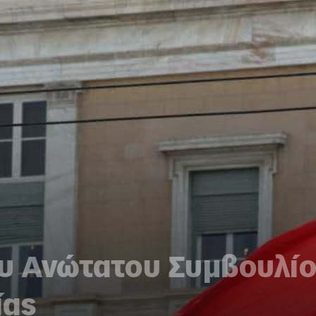
ου Ανώτατου Συμβουλίο
ίας