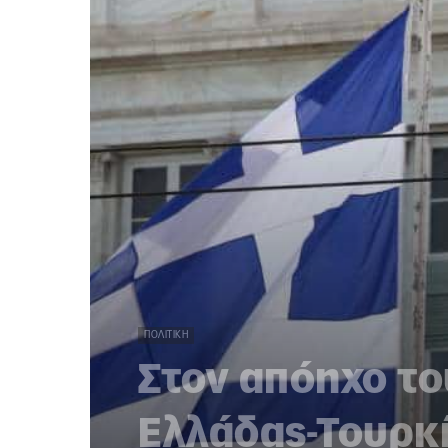
ΠΟΛΙΤΙΚΉ
Στον απόηχο τ
Ελλάδας-Τουρκ