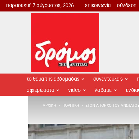
παρασκευή 7 αύγουστος, 2026
επικοινωνία
σύνδεση
Δρόμος
της
Αριστεράς
το θέμα της εβδομάδας
συνεντεύξεις
π
αφιερώματα
video
λάβαμε
ενδι
ΑΡΧΙΚΉ
ΠΟΛΙΤΙΚΉ
ΣΤΟΝ ΑΠΌΗΧΟ ΤΟΥ ΑΝΏΤΑΤΟΥ