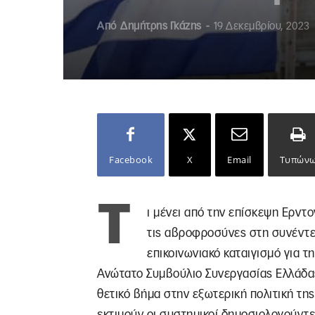
Από
Δημήτρης Γκάζης
-
19 Δεκεμβρίου, 2023
Facebook
X
Email
Τυπών
Τ
ι μένει από την επίσκεψη Ερντο
τις αβροφροσύνες στη συνέντευ
επικοινωνιακό καταιγισμό για τ
Ανώτατο Συμβούλιο Συνεργασίας Ελλάδας
θετικό βήμα στην εξωτερική πολιτική της
εκτιμούν οι συστημικοί δημοσιολογούντε