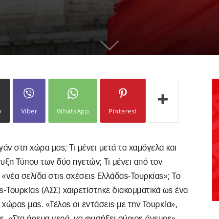
ω
Viber
WhatsApp
Pinterest
γάν στη χώρα μας; Τι μένει μετά τα χαμόγελα και
ξη Τύπου των δύο ηγετών; Τι μένει από τον
η «νέα σελίδα στις σχέσεις Ελλάδας-Τουρκίας»; Το
-Τουρκίας (ΑΣΣ) χαιρετίστηκε διακομματικά ως ένα
 χώρας μας. «Τέλος οι εντάσεις με την Τουρκία»,
ς. «Στα ήρεμα νερά, να φυσήξει ούριος άνεμος»,