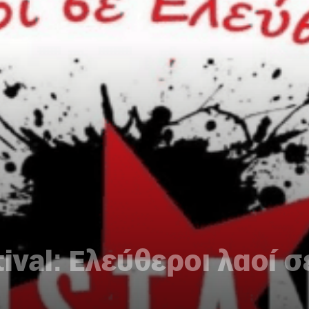
ival: Ελεύθεροι λαοί 