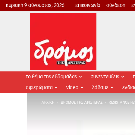
κυριακή 9 αύγουστος, 2026
επικοινωνία
σύνδεση
ε
Δρόμος
της
Αριστεράς
το θέμα της εβδομάδας
συνεντεύξεις
π
αφιερώματα
video
λάβαμε
ενδι
ΑΡΧΙΚΉ
ΔΡΌΜΟΣ ΤΗΣ ΑΡΙΣΤΕΡΆΣ
RESISTANCE FE