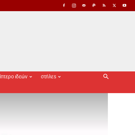
ίπτερο ιδεών
στήλες