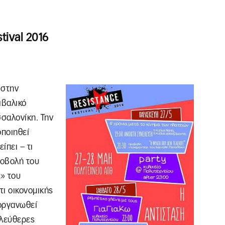
tival 2016
 στην
ιβαλικό
σσαλονίκη. Την
οποιηθεί
ίπει – τι
προβολή του
» του
ι οικονομικής
ιοργανωθεί
ελεύθερες