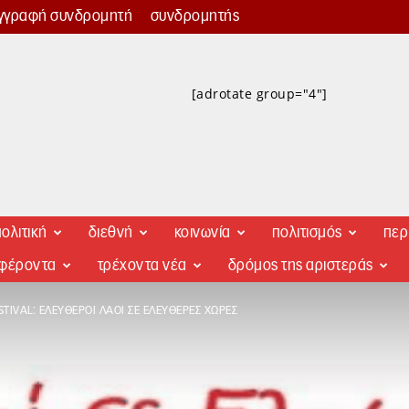
γγραφή συνδρομητή
συνδρομητής
[adrotate group="4"]
ολιτική
διεθνή
κοινωνία
πολιτισμός
περ
αφέροντα
τρέχοντα νέα
δρόμος της αριστεράς
STIVAL: ΕΛΕΎΘΕΡΟΙ ΛΑΟΊ ΣΕ ΕΛΕΎΘΕΡΕΣ ΧΏΡΕΣ