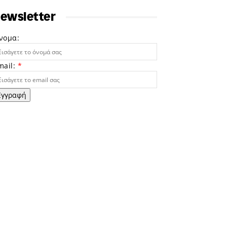
ewsletter
νομα:
mail:
*
Εγγραφή