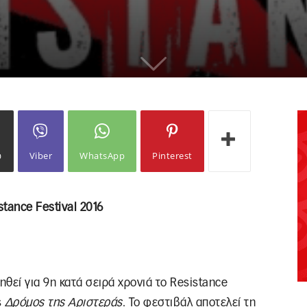
ω
Viber
WhatsApp
Pinterest
istance Festival 2016
ιηθεί για 9η κατά σειρά χρονιά το Resistance
ς
Δρόμος
της
Αριστεράς
. Το φεστιβάλ αποτελεί τη