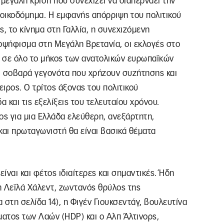
 μεγάλη κρίση που συνεχίζει να διαπερνάει την
 οικοδόμημα. Η εμφανής απόρριψη του πολιτικού
 το κίνημα στη Γαλλία, η συνεχιζόμενη
ψήφισμα στη Μεγάλη Βρετανία, οι εκλογές στο
α σε όλο το μήκος των ανατολικών ευρωπαϊκών
ι σοβαρά γεγονότα που χρήζουν συζήτησης και
ειρος. Ο τρίτος άξονας του πολιτικού
α και τις εξελίξεις του τελευταίου χρόνου.
ος για μια Ελλάδα ελεύθερη, ανεξάρτητη,
και πρωταγωνιστή θα είναι βασικά θέματα
ίναι και φέτος ιδιαίτερες και σημαντικές. Ήδη
η Λεϊλά Χάλεντ, ζωντανός θρύλος της
 στη σελίδα 14), η Φιγέν Γιουκσεντάγ, βουλευτίνα
ατος των Λαών (HDP) και ο Αλπ Άλτινορς,