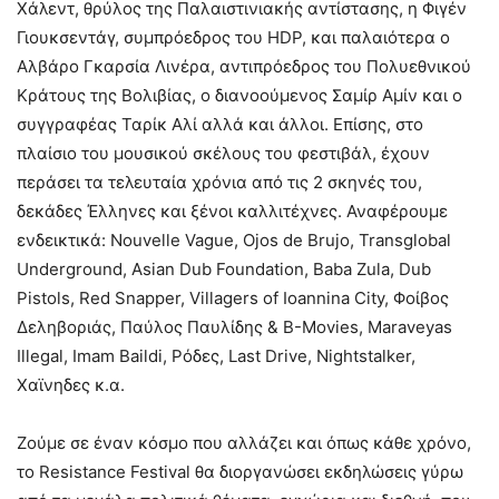
Χάλεντ, θρύλος της Παλαιστινιακής αντίστασης, η Φιγέν
Γιουκσεντάγ, συμπρόεδρος του HDP, και παλαιότερα ο
Αλβάρο Γκαρσία Λινέρα, αντιπρόεδρος του Πολυεθνικού
Κράτους της Βολιβίας, ο διανοούμενος Σαμίρ Αμίν και ο
συγγραφέας Ταρίκ Αλί αλλά και άλλοι. Επίσης, στο
πλαίσιο του μουσικού σκέλους του φεστιβάλ, έχουν
περάσει τα τελευταία χρόνια από τις 2 σκηνές του,
δεκάδες Έλληνες και ξένοι καλλιτέχνες. Αναφέρουμε
ενδεικτικά: Nouvelle Vague, Ojos de Brujo, Transglobal
Underground, Asian Dub Foundation, Baba Zula, Dub
Pistols, Red Snapper, Villagers of Ioannina City, Φοίβος
Δεληβοριάς, Παύλος Παυλίδης & Β-Movies, Maraveyas
Illegal, Imam Baildi, Ρόδες, Last Drive, Nightstalker,
Χαϊνηδες κ.α.
Ζούμε σε έναν κόσμο που αλλάζει και όπως κάθε χρόνο,
το Resistance Festival θα διοργανώσει εκδηλώσεις γύρω