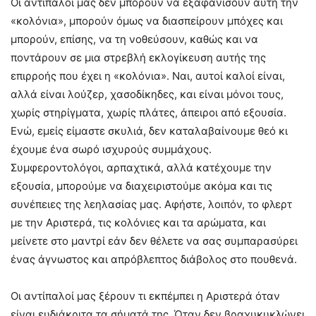
Οι αντίπαλοί μας δεν μπορούν να εξαφανίσουν αυτή την
«κολόνια», μπορούν όμως να διασπείρουν μπόχες και
μπορούν, επίσης, να τη νοθεύσουν, καθώς και να
ποντάρουν σε μια στρεβλή εκλογίκευση αυτής της
επιρροής που έχει η «κολόνια». Ναι, αυτοί καλοί είναι,
αλλά είναι λούζερ, χασοδίκηδες, και είναι μόνοι τους,
χωρίς στηρίγματα, χωρίς πλάτες, άπειροι από εξουσία.
Ενώ, εμείς είμαστε σκυλιά, δεν καταλαβαίνουμε θεό κι
έχουμε ένα σωρό ισχυρούς συμμάχους.
Συμφεροντολόγοι, αρπαχτικά, αλλά κατέχουμε την
εξουσία, μπορούμε να διαχειριστούμε ακόμα και τις
συνέπειες της λεηλασίας μας. Αφήστε, λοιπόν, το φλερτ
με την Αριστερά, τις κολόνιες και τα αρώματα, και
μείνετε στο μαντρί εάν δεν θέλετε να σας συμπαρασύρει
ένας άγνωστος και απρόβλεπτος διάβολος στο πουθενά.
Οι αντίπαλοί μας ξέρουν τι εκπέμπει η Αριστερά όταν
είναι ευδιάκριτα τα σήματά της. Όταν δεν βραχυκυκλώνει