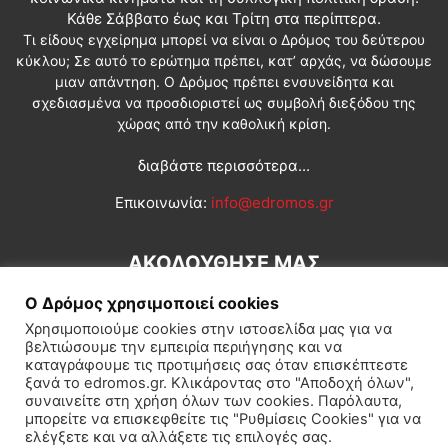
Κάθε Σάββατο έως και Τρίτη στα περίπτερα.
Τι είδους εγχείρημα μπορεί να είναι ο Δρόμος του δεύτερου
κύκλου; Σε αυτό το ερώτημα πρέπει, κατ’ αρχάς, να δώσουμε
μιαν απάντηση. Ο Δρόμος πρέπει ενσυνείδητα και
σχεδιασμένα να προσδιοριστεί ως συμβολή διεξόδου της
χώρας από την καθολική κρίση.
διαβάστε περισσότερα...
Επικοινωνία:
info@edromos.gr
ΑΚΟΛΟΥΘΗΣΕ ΜΑΣ
Ο Δρόμος χρησιμοποιεί cookies
Χρησιμοποιούμε cookies στην ιστοσελίδα μας για να
βελτιώσουμε την εμπειρία περιήγησης και να
καταγράφουμε τις προτιμήσεις σας όταν επισκέπτεστε
ξανά το edromos.gr. Κλικάροντας στο "Αποδοχή όλων",
συναινείτε στη χρήση όλων των cookies. Παρόλαυτα,
Εγγραφή συνδρομητή
Πολιτική
Διεθνή
Κοινωνία
μπορείτε να επισκεφθείτε τις "Ρυθμίσεις Cookies" για να
ελέγξετε και να αλλάξετε τις επιλογές σας.
Πολιτισμός
Αφιερώματα