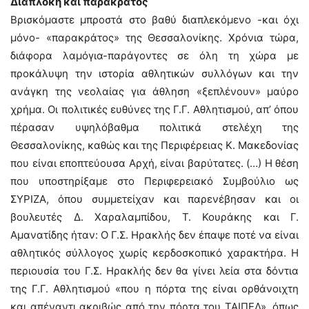
Διαπλοκή και παρακράτος
Βρισκόμαστε μπροστά στο βαθύ διαπλεκόμενο -και όχι
μόνο- «παρακράτος» της Θεσσαλονίκης. Χρόνια τώρα,
διάφορα λαμόγια-παράγοντες σε όλη τη χώρα με
προκάλυψη την ιστορία αθλητικών συλλόγων και την
ανάγκη της νεολαίας για άθληση «ξεπλένουν» μαύρο
χρήμα. Οι πολιτικές ευθύνες της Γ.Γ. Αθλητισμού, απ’ όπου
πέρασαν υψηλόβαθμα πολιτικά στελέχη της
Θεσσαλονίκης, καθώς και της Περιφέρειας Κ. Μακεδονίας
που είναι εποπτεύουσα Αρχή, είναι βαρύτατες. (…) Η θέση
που υποστηρίξαμε στο Περιφερειακό Συμβούλιο ως
ΣΥΡΙΖΑ, όπου συμμετείχαν και παρενέβησαν και οι
βουλευτές Δ. Χαραλαμπίδου, Τ. Κουράκης και Γ.
Αμανατίδης ήταν: Ο Γ.Σ. Ηρακλής δεν έπαψε ποτέ να είναι
αθλητικός σύλλογος χωρίς κερδοσκοπικό χαρακτήρα. Η
περιουσία του Γ.Σ. Ηρακλής δεν θα γίνει λεία στα δόντια
της Γ.Γ. Αθλητισμού «που η πόρτα της είναι ορθάνοιχτη
και απέναντι ακριβώς από την πόρτα του ΤΑΙΠΕΔ», όπως