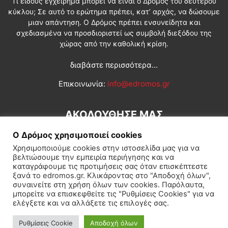
Τι είδους εγχείρημα μπορεί να είναι ο Δρόμος του δεύτερου
κύκλου; Σε αυτό το ερώτημα πρέπει, κατ’ αρχάς, να δώσουμε
μιαν απάντηση. Ο Δρόμος πρέπει ενσυνείδητα και
σχεδιασμένα να προσδιοριστεί ως συμβολή διεξόδου της
χώρας από την καθολική κρίση.
διαβάστε περισσότερα...
Επικοινωνία:
info@edromos.gr
ΑΚΟΛΟΥΘΗΣΕ ΜΑΣ
Ο Δρόμος χρησιμοποιεί cookies
Χρησιμοποιούμε cookies στην ιστοσελίδα μας για να
βελτιώσουμε την εμπειρία περιήγησης και να
καταγράφουμε τις προτιμήσεις σας όταν επισκέπτεστε
ξανά το edromos.gr. Κλικάροντας στο "Αποδοχή όλων",
συναινείτε στη χρήση όλων των cookies. Παρόλαυτα,
Εγγραφή συνδρομητή
Πολιτική
Διεθνή
Κοινωνία
μπορείτε να επισκεφθείτε τις "Ρυθμίσεις Cookies" για να
ελέγξετε και να αλλάξετε τις επιλογές σας.
Πολιτισμός
Αφιερώματα
Ρυθμίσεις Cookie
Αποδοχή όλων