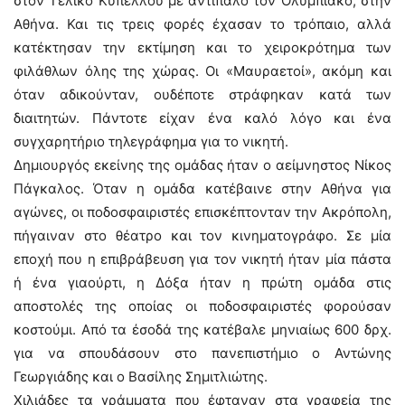
στον Τελικό Κυπέλλου με αντίπαλο τον Ολυμπιακό, στην
Αθήνα. Και τις τρεις φορές έχασαν το τρόπαιο, αλλά
κατέκτησαν την εκτίμηση και το χειροκρότημα των
φιλάθλων όλης της χώρας. Οι «Μαυραετοί», ακόμη και
όταν αδικούνταν, ουδέποτε στράφηκαν κατά των
διαιτητών. Πάντοτε είχαν ένα καλό λόγο και ένα
συγχαρητήριο τηλεγράφημα για το νικητή.
Δημιουργός εκείνης της ομάδας ήταν ο αείμνηστος Νίκος
Πάγκαλος. Όταν η ομάδα κατέβαινε στην Αθήνα για
αγώνες, οι ποδοσφαιριστές επισκέπτονταν την Ακρόπολη,
πήγαιναν στο θέατρο και τον κινηματογράφο. Σε μία
εποχή που η επιβράβευση για τον νικητή ήταν μία πάστα
ή ένα γιαούρτι, η Δόξα ήταν η πρώτη ομάδα στις
αποστολές της οποίας οι ποδοσφαιριστές φορούσαν
κοστούμι. Από τα έσοδά της κατέβαλε μηνιαίως 600 δρχ.
για να σπουδάσουν στο πανεπιστήμιο ο Αντώνης
Γεωργιάδης και ο Βασίλης Σημιτλιώτης.
Χιλιάδες τα γράμματα που έφταναν στα γραφεία της