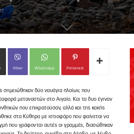
22
ω
Viber
WhatsApp
Pinterest
ς σημειώθηκαν δύο ναυάγια πλοίων, που
ταφορά μεταναστών στο Αιγαίο. Και τα δυο έγιναν
νθηκών που επικρατούσαν, αλλά και της κακής
ώθηκε στα Κύθηρα με ιστιοφόρο που φαίνεται να
τιγμή που γράφονται αυτές οι γραμμές, διασώθηκαν
εκρούς. Το δεύτερο, συνέβη στη Λέσβο, με λέμβο