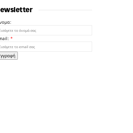
ewsletter
νομα:
mail:
*
Εγγραφή