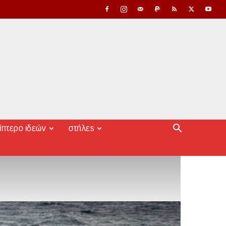
ίπτερο ιδεών
στήλες