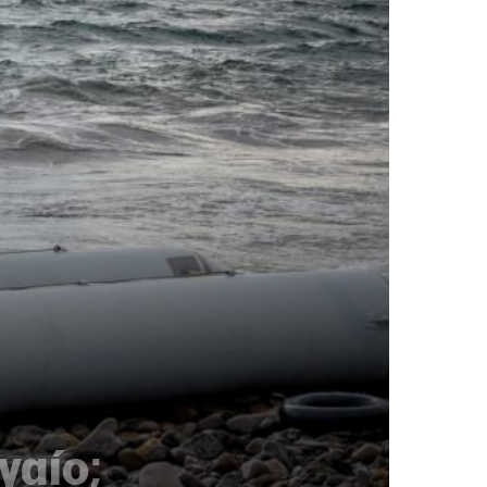
γαίο;