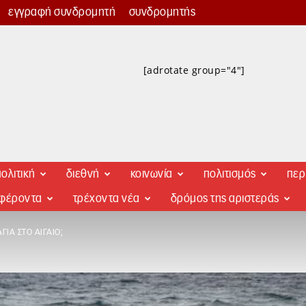
εγγραφή συνδρομητή
συνδρομητής
[adrotate group="4"]
ολιτική
διεθνή
κοινωνία
πολιτισμός
περ
αφέροντα
τρέχοντα νέα
δρόμος της αριστεράς
ΓΙΑ ΣΤΟ ΑΙΓΑΊΟ;