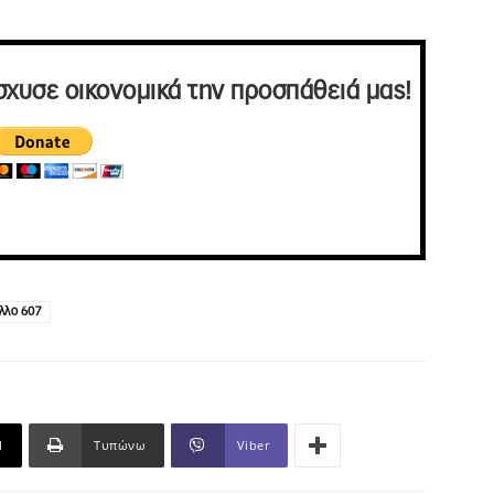
σχυσε οικονομικά την προσπάθειά μας!
λλο 607
l
Τυπώνω
Viber