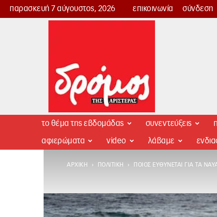
παρασκευή 7 αύγουστος, 2026
επικοινωνία
σύνδεση
Δρόμος
της
Αριστεράς
το θέμα της εβδομάδας
συνεντεύξεις
π
αφιερώματα
video
λάβαμε
ενδι
ΑΡΧΙΚΉ
ΠΟΛΙΤΙΚΉ
ΠΟΙΟΣ ΕΥΘΎΝΕΤΑΙ ΓΙΑ ΤΑ ΝΑΥΆ