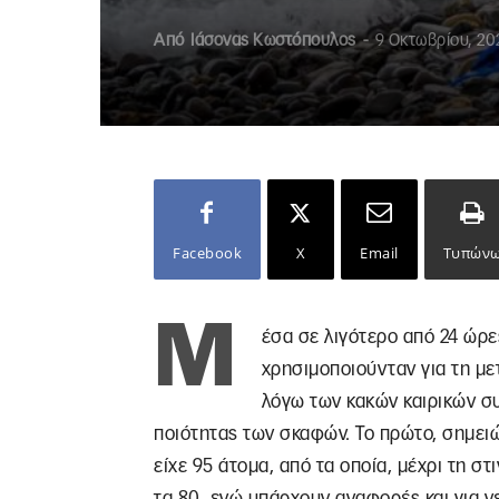
Από
Ιάσονας Κωστόπουλος
-
9 Οκτωβρίου, 20
Facebook
X
Email
Τυπών
Μ
έσα σε λιγότερο από 24 ώρε
χρησιμοποιούνταν για τη με
λόγω των κακών καιρικών συ
ποιότητας των σκαφών. Το πρώτο, σημει
είχε 95 άτομα, από τα οποία, μέχρι τη σ
τα 80, ενώ υπάρχουν αναφορές και για ν