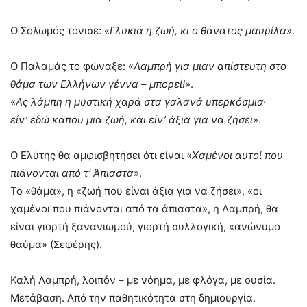
Ο Σολωμός τόνισε: «
Γλυκιά η ζωή, κι ο θάνατος μαυρίλα
».
Ο Παλαμάς το φώναξε: «
Λαμπρή για μιαν απίστευτη στο
θάμα των Ελλήνων γέννα – μπορεί!
».
«
Ας λάμπη η μυστική χαρά στα γαλανά υπερκόσμια·
είν’ εδώ κάπου μια ζωή, και είν’ άξια για να ζήσει
».
Ο Ελύτης θα αμφισβητήσει ότι είναι «
Χαμένοι αυτοί που
πιάνονται από τ’ Άπιαστα
».
Το «θάμα», η «ζωή που είναι άξια για να ζήσει», «οι
χαμένοι που πιάνονται από τα άπιαστα», η Λαμπρή, θα
είναι γιορτή ξανανιωμού, γιορτή συλλογική, «ανώνυμο
θαύμα» (Σεφέρης).
Καλή Λαμπρή, λοιπόν – με νόημα, με φλόγα, με ουσία.
Μετάβαση. Από την παθητικότητα στη δημιουργία.