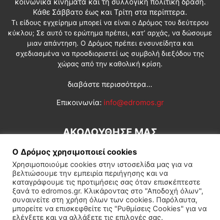
κοινωνικά κινήματα και τη συλλογική πολιτική δράση.
Κάθε Σάββατο έως και Τρίτη στα περίπτερα.
Τι είδους εγχείρημα μπορεί να είναι ο Δρόμος του δεύτερου
κύκλου; Σε αυτό το ερώτημα πρέπει, κατ’ αρχάς, να δώσουμε
μιαν απάντηση. Ο Δρόμος πρέπει ενσυνείδητα και
σχεδιασμένα να προσδιοριστεί ως συμβολή διεξόδου της
χώρας από την καθολική κρίση.
διαβάστε περισσότερα...
Επικοινωνία:
info@edromos.gr
ΑΚΟΛΟΥΘΗΣΕ ΜΑΣ
Ο Δρόμος χρησιμοποιεί cookies
Χρησιμοποιούμε cookies στην ιστοσελίδα μας για να
βελτιώσουμε την εμπειρία περιήγησης και να
καταγράφουμε τις προτιμήσεις σας όταν επισκέπτεστε
ξανά το edromos.gr. Κλικάροντας στο "Αποδοχή όλων",
συναινείτε στη χρήση όλων των cookies. Παρόλαυτα,
Εγγραφή συνδρομητή
Πολιτική
Διεθνή
Κοινωνία
μπορείτε να επισκεφθείτε τις "Ρυθμίσεις Cookies" για να
ελέγξετε και να αλλάξετε τις επιλογές σας.