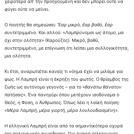
χειρότερα απ’ την προηγούμενη και δεν μπορεί ούτε να
φύγει ούτε να μείνει.
Ο ποιητής θα σημειώσει:
Ἔαρ μικρὸ, ἔαρ βαθὺ, ἔαρ
συντετριμμένο
. Και αλλού: «
Λαμπρύνομαι ως άτομο, μα
όχι στην ολότητα
» (Καρούζος). Μικρό, βαθύ,
συντετριμμένο, με επίγνωση ότι λείπει μια συλλογικότητα,
μια ολότητα.
Κι έτσι, αναρωτιέται κανείς τι νόημα έχει να μιλάμε για
φως. Η Λαμπρή είναι η έκρηξη του φωτός. Ο θρίαμβος της
ζωής ως αυτόνομο γεγονός – για το «
θανάτω θάνατον
πατήσας
». Ένα πανηγύρι όπου μετέχουν ισοδύναμα ο
Θεός, η Φύση, ο Άνθρωπος. Όπως λέει η λαϊκή ποίηση:
«
Μέρα Λαμπρή, μέρα γιορτή, μέρα λουλουδιασμένη
».
Η ελληνική Λαμπρή είναι από τα σημαντικότερα οχυρά
της πολιτισμικής συνείδησης. Όχι τυπική τελετουργία,