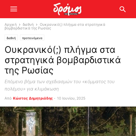
Αρχική
διεθνή
Ουκρανικό(;) πλήγμα στα στρατηγικά
βομβαρδιστικά της Ρωσίας
διεθνή
προτεινόμενα
Ουκρανικό(;) πλήγμα στα
στρατηγικά βομβαρδιστικά
της Ρωσίας
Επόμενο βήμα των σχεδιασμών του «κόμματος του
πολέμου» για κλιμάκωση
Από
Kώστας Δημητριάδης
-
10 Ιουνίου, 2025