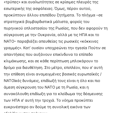
«τρύπες» και ευαλωτότητες σε κρίσιμες πλευρές της
εσωτερικής της ασφάλειας. Όμως, πέραν αυτού,
προκύπτουν άλλου επιπέδου ζητήματα. Το πλήγμα –σε
στρατηγικά βομβαρδιστικά μάλιστα, φορείς του
πυρηνικού οπλοστασίου της Ρωσίας, που δεν αφορούν τη
σύγκρουση με την Ουκρανία, αλλά με τις ΗΠΑ και το
ΝΑΤΟ– παραβιάζει απευθείας τις ρωσικές «κόκκινες
γραμμές». Κατ’ ουσίαν υποχρεώνει την ηγεσία Πούτιν σε
απαντήσεις που αυξάνουν επικίνδυνα το επίπεδο
κλιμάκωσης, και σε κάθε περίπτωση μπλοκάρουν το
δρόμο για διευθέτηση. Στο μέτρο, επιπλέον, που σ’ αυτή
την επίθεση είναι αναμειγμένες βασικές ευρωπαϊκές /
ΝΑΤΟϊκές δυνάμεις, επιδίωξή τους είναι η όλο και πιο
άμεση σύγκρουση του ΝΑΤΟ με τη Ρωσία, και η
συνακόλουθη επιδίωξη για το κλείδωμα της δέσμευσης
των ΗΠΑ σ’ αυτή την τροχιά. Το νόημα προκύπτει
ευκρινέστερο αν δούμε τη συνολική εικόνα των