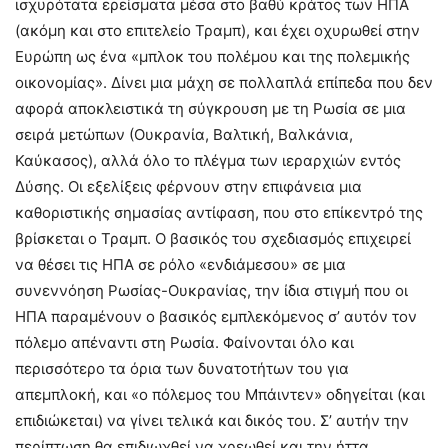
ισχυρότατα ερείσματα μέσα στο βαθύ κράτος των ΗΠΑ
(ακόμη και στο επιτελείο Τραμπ), και έχει οχυρωθεί στην
Ευρώπη ως ένα «μπλοκ του πολέμου και της πολεμικής
οικονομίας». Δίνει μια μάχη σε πολλαπλά επίπεδα που δεν
αφορά αποκλειστικά τη σύγκρουση με τη Ρωσία σε μια
σειρά μετώπων (Ουκρανία, Βαλτική, Βαλκάνια,
Καύκασος), αλλά όλο το πλέγμα των ιεραρχιών εντός
Δύσης. Οι εξελίξεις φέρνουν στην επιφάνεια μια
καθοριστικής σημασίας αντίφαση, που στο επίκεντρό της
βρίσκεται ο Τραμπ. Ο βασικός του σχεδιασμός επιχειρεί
να θέσει τις ΗΠΑ σε ρόλο «ενδιάμεσου» σε μια
συνεννόηση Ρωσίας-Ουκρανίας, την ίδια στιγμή που οι
ΗΠΑ παραμένουν ο βασικός εμπλεκόμενος σ’ αυτόν τον
πόλεμο απέναντι στη Ρωσία. Φαίνονται όλο και
περισσότερο τα όρια των δυνατοτήτων του για
απεμπλοκή, και «ο πόλεμος του Μπάιντεν» οδηγείται (και
επιδιώκεται) να γίνει τελικά και δικός του. Σ’ αυτήν την
περίπτωση θα επιδιωχθεί να χρεωθεί και την ήττα.