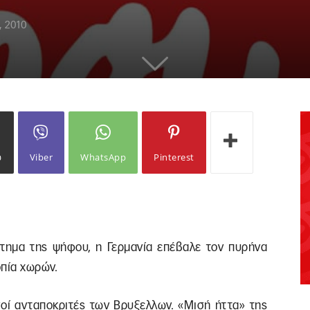
, 2010
ω
Viber
WhatsApp
Pinterest
ημα της ψήφου, η Γερμανία επέβαλε τον πυρήνα
οπία χωρών.
σοί ανταποκριτές των Βρυξελλων. «Μισή ήττα» της