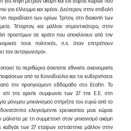
ση για λήψη μέτρων ακόμη και εις βάρος χωρών που
υ για έλλειμμα και χρέος. Δεύτερον, στην επιβολή
νη παραβίαση των ορίων. Τρίτον, στη διακοπή των
εία. Τέταρτον, και μάλλον σημαντικότερο, στην
ολή προστίμων σε κράτη που αποκλίνουν από την
νομικές τους πολιτικές, π.χ. όταν επιτρέπουν
ει τον ανταγωνισμό».
τοποιεί τα περιθώρια άσκησης εθνικής οικονομικής
αποφάσεων από τα Κοινοβούλια και τις κυβερνήσεις
 από την προηγούμενη εβδομάδα στο Ecofin. Το
η επί της αρχής συμφωνία των 27 της Ε.Ε. στη
γία μόνιμου μηχανισμού στήριξης του ευρώ από το
 δυνατότητα ελεγχόμενης χρεοκοπίας μιας χώρας
αι μάλιστα με τη συμμετοχή στον μηχανισμό ακόμη
ς καβγάς των 27 εταίρων εστιάστηκε μάλλον στην