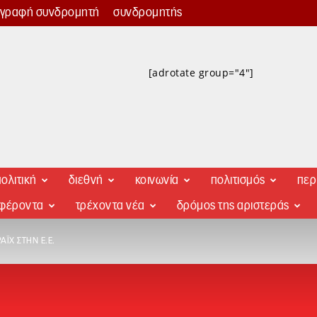
γγραφή συνδρομητή
συνδρομητής
[adrotate group="4"]
ολιτική
διεθνή
κοινωνία
πολιτισμός
περ
αφέροντα
τρέχοντα νέα
δρόμος της αριστεράς
ΙΧ ΣΤΗΝ Ε.Ε.