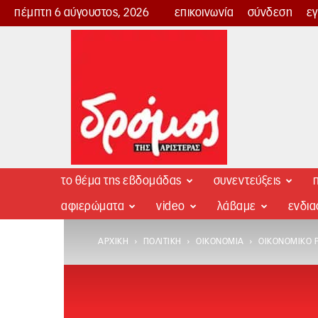
πέμπτη 6 αύγουστος, 2026
επικοινωνία
σύνδεση
ε
Δρόμος
της
Αριστεράς
το θέμα της εβδομάδας
συνεντεύξεις
π
αφιερώματα
video
λάβαμε
ενδι
ΑΡΧΙΚΉ
ΠΟΛΙΤΙΚΉ
ΟΙΚΟΝΟΜΊΑ
ΟΙΚΟΝΟΜΙΚΌ ΡΆ