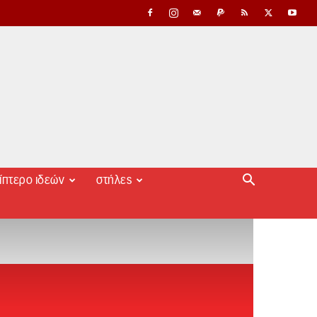
ίπτερο ιδεών
στήλες