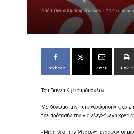
Από
Γιάννης Κιμπουρόπουλος
-
30 Οκτωβρίου
Facebook
X
Email
Τυπών
Του Γιάννη Κιμπουρόπουλου.
Με δόλωμα την «υπαναχώρηση» στο ζήτ
της πρότασής της για ελεγχόμενη χρεοκ
«Μισή νίκη της Μέρκελ» έγραψαν οι μι