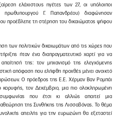
ίρεση ελάχιστους ηγέτες των 27, οι υπόλοιποι
υ πρωθυπουργού Γ. Παπανδρέου) διαφώνησαν
που προέβλεπε τη στέρηση του δικαιώματος ψήφου
ηση των πολιτικών δικαιωμάτων από τις χώρες που
ήριξης ήταν ένα διαπραγματευτικό χαρτί για να
απαίτησή της: τον μηχανισμό της ελεγχόμενης
αστική απόφαση που ελήφθη προχθές μένει ανοικτό
κυρώσεων. Ο πρόεδρος της Ε.Ε. Χέρμαν Βαν Ρομπάι
ο κορυφής, τον Δεκέμβριο, μια πιο ολοκληρωμένη
συμφωνίας που έτσι κι αλλιώς απαιτεί μια
αθεώρηση της Συνθήκης της Λισσαβόνας. Το θέμα
νολικής απειλής για την ευρωζώνη θα εξεταστεί