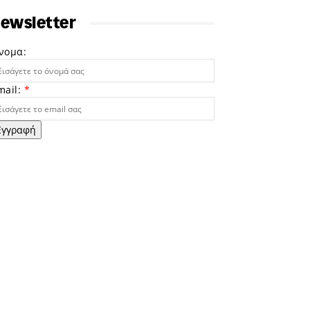
ewsletter
νομα:
mail:
*
Εγγραφή