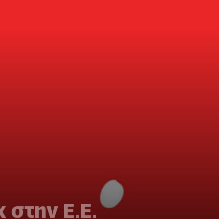
 στην Ε.Ε.