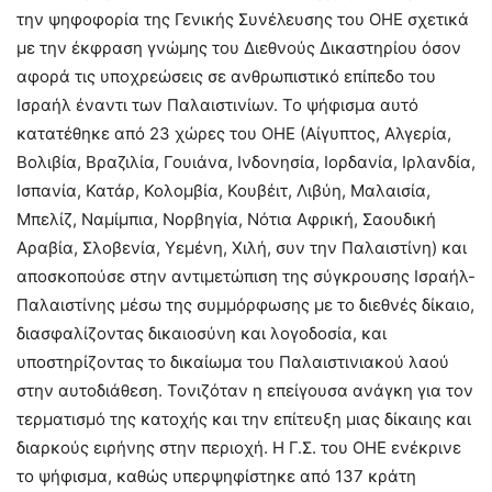
την ψηφοφορία της Γενικής Συνέλευσης του ΟΗΕ σχετικά
με την έκφραση γνώμης του Διεθνούς Δικαστηρίου όσον
αφορά τις υποχρεώσεις σε ανθρωπιστικό επίπεδο του
Ισραήλ έναντι των Παλαιστινίων. Το ψήφισμα αυτό
κατατέθηκε από 23 χώρες του ΟΗΕ (Αίγυπτος, Αλγερία,
Βολιβία, Βραζιλία, Γουιάνα, Ινδονησία, Ιορδανία, Ιρλανδία,
Ισπανία, Κατάρ, Κολομβία, Κουβέιτ, Λιβύη, Μαλαισία,
Μπελίζ, Ναμίμπια, Νορβηγία, Νότια Αφρική, Σαουδική
Αραβία, Σλοβενία, Υεμένη, Χιλή, συν την Παλαιστίνη) και
αποσκοπούσε στην αντιμετώπιση της σύγκρουσης Ισραήλ-
Παλαιστίνης μέσω της συμμόρφωσης με το διεθνές δίκαιο,
διασφαλίζοντας δικαιοσύνη και λογοδοσία, και
υποστηρίζοντας το δικαίωμα του Παλαιστινιακού λαού
στην αυτοδιάθεση. Τονιζόταν η επείγουσα ανάγκη για τον
τερματισμό της κατοχής και την επίτευξη μιας δίκαιης και
διαρκούς ειρήνης στην περιοχή. Η Γ.Σ. του ΟΗΕ ενέκρινε
το ψήφισμα, καθώς υπερψηφίστηκε από 137 κράτη