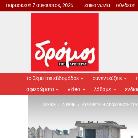
παρασκευή 7 αύγουστος, 2026
επικοινωνία
σύνδεση
Δρόμος
της
Αριστεράς
το θέμα της εβδομάδας
συνεντεύξεις
π
αφιερώματα
video
λάβαμε
ενδι
ΑΡΧΙΚΉ
ΔΙΕΘΝΉ
ΑΥΞΆΝΕΤΑΙ Η ΑΠΟΜΌΝΩΣΗ ΤΟΥ