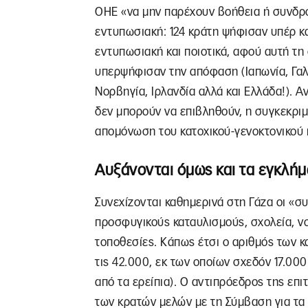
ΟΗΕ «να μην παρέχουν βοήθεια ή συνδρο
εντυπωσιακή: 124 κράτη ψήφισαν υπέρ και
εντυπωσιακή και ποιοτικά, αφού αυτή τη
υπερψήφισαν την απόφαση (Ιαπωνία, Γαλλί
Νορβηγία, Ιρλανδία αλλά και Ελλάδα!). Α
δεν μπορούν να επιβληθούν, η συγκεκριμ
απομόνωση του κατοχικού-γενοκτονικού 
Αυξάνονται όμως και τα εγκλή
Συνεχίζονται καθημερινά στη Γάζα οι «σ
προσφυγικούς καταυλισμούς, σχολεία, ν
τοποθεσίες. Κάπως έτσι ο αριθμός των 
τις 42.000, εκ των οποίων σχεδόν 17.000
από τα ερείπια). Ο αντιπρόεδρος της ε
των κρατών μελών με τη Σύμβαση για τα