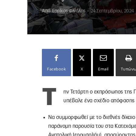
Από
Ερρίκος Φινάλης
-
24 Σεπτεμβρίου, 2024
Facebook
X
Email
Τυπών
Τ
ην Τετάρτη ο εκπρόσωπος της 
υπέβαλε ένα σχέδιο απόφασης π
Να συμμορφωθεί με το διεθνές δίκαιο
παράνομη παρουσία του στα Κατεχόμεν
Ανατολική Ιερουσαλήμ), αποσύροντας 