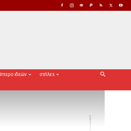
ίπτερο ιδεών
στήλες