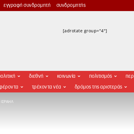
εγγραφή συνδρομητή
συνδρομητής
[adrotate group="4"]
ολιτική
διεθνή
κοινωνία
πολιτισμός
περ
αφέροντα
τρέχοντα νέα
δρόμος της αριστεράς
 ΙΣΡΑΉΛ