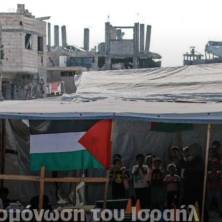
πομόνωση του Ισραήλ