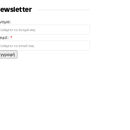
ewsletter
νομα:
mail:
*
Εγγραφή