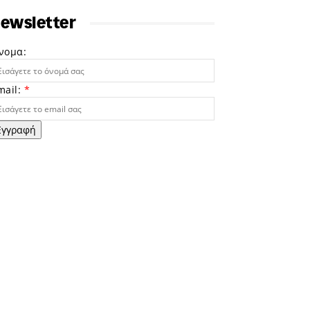
ewsletter
νομα:
mail:
*
Εγγραφή