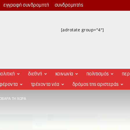
εγγραφή συνδρομητή
συνδρομητής
[adrotate group="4"]
ολιτική
διεθνή
κοινωνία
πολιτισμός
περ
αφέροντα
τρέχοντα νέα
δρόμος της αριστεράς
ΣΟΒΑΡΆ ΤΗ ΧΏΡΑ