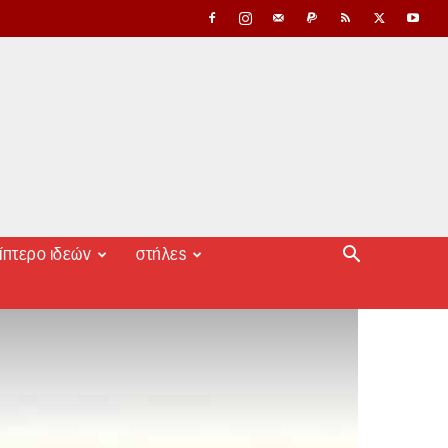
ίπτερο ιδεών
στήλες