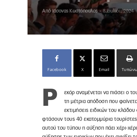
Από
Ιάσονας Κωστόπουλος
-
8 Ιουλίου, 2024
Facebook
X
Email
Τυπών
Ρ
εκόρ αναμένεται να πιάσει ο τ
τη μέτρια απόδοση που φαίνεται
εκτιμήσεις ειδικών του κλάδου
φτάσουν τους 40 εκατομμύρια τουρίστες
αυτού του τύπου η αύξηση πάει χέρι-χέρι
αύξησης των ενοικίων που έχει αγγίξει τ