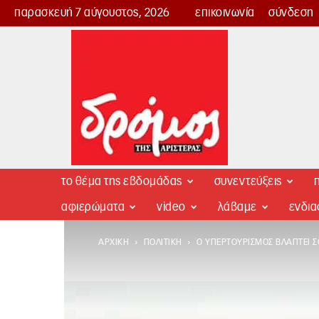
παρασκευή 7 αύγουστος, 2026
επικοινωνία
σύνδεση
Δρόμος
της
Αριστεράς
το θέμα της εβδομάδας
συνεντεύξεις
π
αφιερώματα
video
λάβαμε
ενδι
ΑΡΧΙΚΉ
ΠΟΛΙΤΙΚΉ
Ο ΥΠΕΡΤΟΥΡΙΣΜΌΣ ΒΛΆΠΤΕΙ 