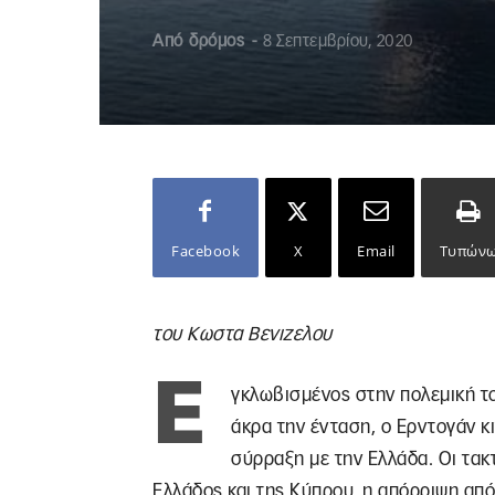
Από
δρόμος
-
8 Σεπτεμβρίου, 2020
Facebook
X
Email
Τυπών
του Κωστα Βενιζελου
Ε
γκλωβισμένος στην πολεμική τ
άκρα την ένταση, ο Ερντογάν κι
σύρραξη με την Ελλάδα. Οι τακτ
Ελλάδος και της Κύπρου, η απόρριψη απ