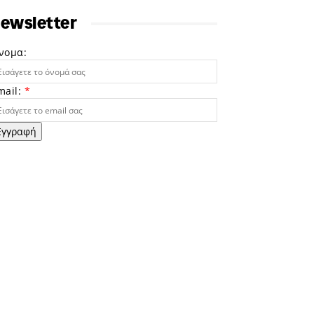
ewsletter
νομα:
mail:
*
Εγγραφή