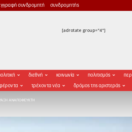
εγγραφή συνδρομητή
συνδρομητής
[adrotate group="4"]
ολιτική
διεθνή
κοινωνία
πολιτισμός
περ
αφέροντα
τρέχοντα νέα
δρόμος της αριστεράς
ΡΡΑΞΗ ΑΝΑΠΌΦΕΥΚΤΗ