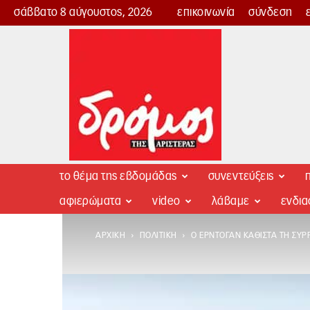
σάββατο 8 αύγουστος, 2026
επικοινωνία
σύνδεση
Δρόμος
της
Αριστεράς
το θέμα της εβδομάδας
συνεντεύξεις
π
αφιερώματα
video
λάβαμε
ενδι
ΑΡΧΙΚΉ
ΠΟΛΙΤΙΚΉ
Ο ΕΡΝΤΟΓΆΝ ΚΑΘΙΣΤΆ ΤΗ ΣΎ