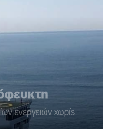
πόφευκτη
ίων ενεργειών χωρίς