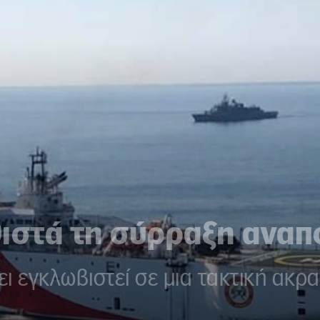
θιστά τη σύρραξη ανα
ι εγκλωβιστεί σε μια τακτική ακρα