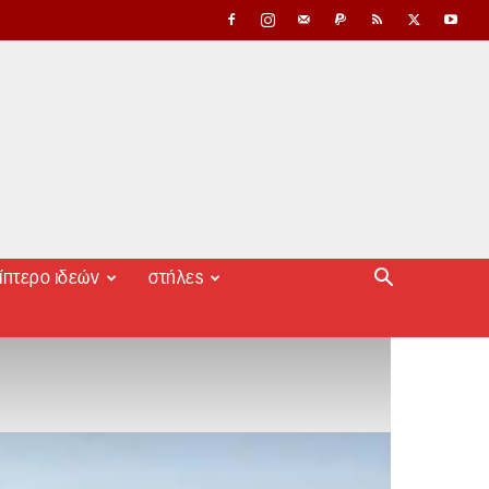
ίπτερο ιδεών
στήλες