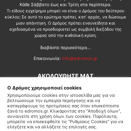
Κάθε Σάββατο έως και Τρίτη στα περίπτερα.
Τι είδους εγχείρημα μπορεί να είναι ο Δρόμος του δεύτερου
κύκλου; Σε αυτό το ερώτημα πρέπει, κατ’ αρχάς, να δώσουμε
μιαν απάντηση. Ο Δρόμος πρέπει ενσυνείδητα και
σχεδιασμένα να προσδιοριστεί ως συμβολή διεξόδου της
χώρας από την καθολική κρίση.
διαβάστε περισσότερα...
Επικοινωνία:
info@edromos.gr
ΑΚΟΛΟΥΘΗΣΕ ΜΑΣ
Ο Δρόμος χρησιμοποιεί cookies
Χρησιμοποιούμε cookies στην ιστοσελίδα μας για να
βελτιώσουμε την εμπειρία περιήγησης και να
καταγράφουμε τις προτιμήσεις σας όταν επισκέπτεστε
ξανά το edromos.gr. Κλικάροντας στο "Αποδοχή όλων",
συναινείτε στη χρήση όλων των cookies. Παρόλαυτα,
Εγγραφή συνδρομητή
Πολιτική
Διεθνή
Κοινωνία
μπορείτε να επισκεφθείτε τις "Ρυθμίσεις Cookies" για να
ελέγξετε και να αλλάξετε τις επιλογές σας.
Πολιτισμός
Αφιερώματα