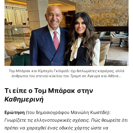
Τομ Μπάρακ και Κίμπερλι Γκίλφοϊλ: όχι διπλωμάτες καριέρας, αλλά
άνθρωποι του στενού κύκλου του Τραμπ σε Άγκυρα και Αθήνα…
Τι είπε ο Τομ Μπάρακ στην
Καθημερινή
Ερώτηση
(του δημοσιογράφου Μανώλη Κωστίδη):
Γνωρίζετε τις ελληνοτουρκικές σχέσεις. Πώς θεωρείτε ότι
πρέπει να χαραχθεί ένας οδικός χάρτης ώστε να