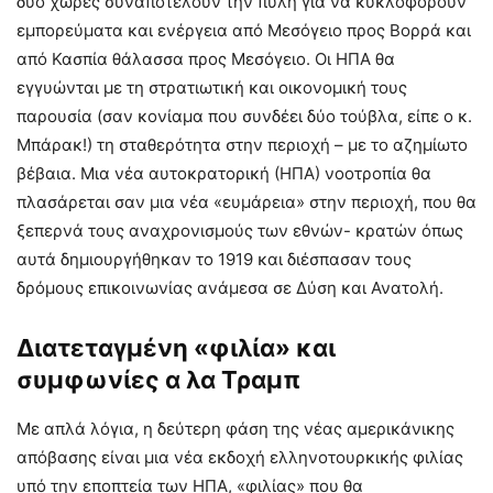
δύο χώρες συναποτελούν την πύλη για να κυκλοφορούν
εμπορεύματα και ενέργεια από Μεσόγειο προς Βορρά και
από Κασπία θάλασσα προς Μεσόγειο. Οι ΗΠΑ θα
εγγυώνται με τη στρατιωτική και οικονομική τους
παρουσία (σαν κονίαμα που συνδέει δύο τούβλα, είπε ο κ.
Μπάρακ!) τη σταθερότητα στην περιοχή – με το αζημίωτο
βέβαια. Μια νέα αυτοκρατορική (ΗΠΑ) νοοτροπία θα
πλασάρεται σαν μια νέα «ευμάρεια» στην περιοχή, που θα
ξεπερνά τους αναχρονισμούς των εθνών- κρατών όπως
αυτά δημιουργήθηκαν το 1919 και διέσπασαν τους
δρόμους επικοινωνίας ανάμεσα σε Δύση και Ανατολή.
Διατεταγμένη «φιλία» και
συμφωνίες α λα Τραμπ
Με απλά λόγια, η δεύτερη φάση της νέας αμερικάνικης
απόβασης είναι μια νέα εκδοχή ελληνοτουρκικής φιλίας
υπό την εποπτεία των ΗΠΑ, «φιλίας» που θα