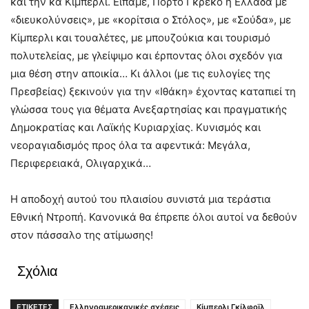
και την κα Κίμπερλι. Είπαμε, Πόρτο Γκρέκο η Ελλάδα με
«διευκολύνσεις», με «κορίτσια ο Στόλος», με «Σούδα», με
Κίμπερλι και τουαλέτες, με μπουζούκια και τουρισμό
πολυτελείας, με γλείψιμο και έρποντας όλοι σχεδόν για
μια θέση στην αποικία… Κι άλλοι (με τις ευλογίες της
Πρεσβείας) ξεκινούν για την «Ιθάκη» έχοντας καταπιεί τη
γλώσσα τους για θέματα Ανεξαρτησίας και πραγματικής
Δημοκρατίας και Λαϊκής Κυριαρχίας. Κυνισμός και
νεοραγιαδισμός προς όλα τα αφεντικά: Μεγάλα,
Περιφερειακά, Ολιγαρχικά…
Η αποδοχή αυτού του πλαισίου συνιστά μια τεράστια
Εθνική Ντροπή. Κανονικά θα έπρεπε όλοι αυτοί να δεθούν
στον πάσσαλο της ατίμωσης!
Σχόλια
ΕΤΙΚΕΤΕΣ
Ελληνοαμερικανικές σχέσεις
Κίμπερλι Γκίλφοϊλ