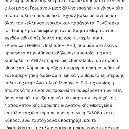
Δεν περιμένουν οι φίλοι μας οι Αμερικάνοι (κατά το «είναι
φίλοι μας οι Γερμανοί» μιας άλλης εποχής) να γίνουν όλα
από το πολιτικό προσωπικό. Έχουν βάλει σε κίνηση και
όλον τον «ελληνοαμερικάνικο» παράγοντα. Τι «Greeks
for Trump» με επικεφαλής τον κ. Χρήστο Μαραφάτσο,
σχεδόν ειδικό σύμβουλο της κας Κίμπερλι, και τι
«American Hellenic Institute» (ΑΗΙ), που μάλιστα έκανε
πρόσφατα στην Αθήνα εκδήλωση παρουσία της κας
Κίμπερλι. Το ΑΗΙ λειτουργεί ως «think-tank», σαν ομάδα
πίεσης και λόμπι επιρροής στην αμερικανική νομοθετική
και κυβερνητική διαδικασία, ειδικά για θέματα εξωτερικής
πολιτικής στην Ανατολική Μεσόγειο. Επί της ουσίας η
αποστολή του είναι να προωθεί τα συμφέροντα των ΗΠΑ
όσον αφορά την εξωτερική πολιτική στην περιοχή της
Νοτιοανατολικής Ευρώπης & Ανατολικής Μεσογείου,
εστιάζοντας ιδιαίτερα σε κράτη όπως η Ελλάδα και η
Κύπρος, ενώ ταυτόχρονα υποστηρίζει και τα
«δικαιώματα» της ελληνοαμερικανικής κοινότητας στις