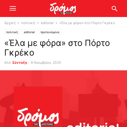
Αρχική
πολιτική
editorial
«Έλα με φόρα» στο Πόρτο Γκρέκο
πολιτική
editorial
προτεινόμενα
«Έλα με φόρα» στο Πόρτο
Γκρέκο
Από
Σύνταξη
-
8 Νοεμβρίου, 2025