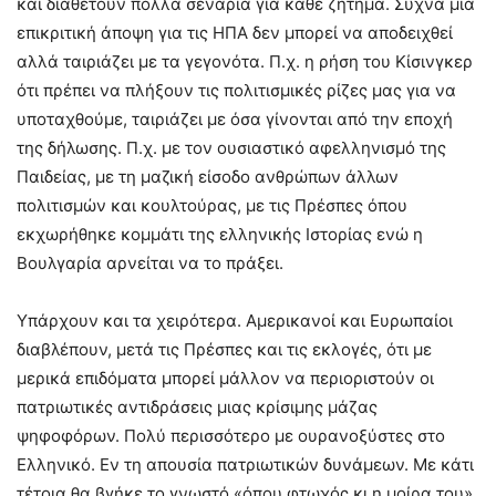
και διαθέτουν πολλά σενάρια για κάθε ζήτημα. Συχνά μια
επικριτική άποψη για τις ΗΠΑ δεν μπορεί να αποδειχθεί
αλλά ταιριάζει με τα γεγονότα. Π.χ. η ρήση του Κίσινγκερ
ότι πρέπει να πλήξουν τις πολιτισμικές ρίζες μας για να
υποταχθούμε, ταιριάζει με όσα γίνονται από την εποχή
της δήλωσης. Π.χ. με τον ουσιαστικό αφελληνισμό της
Παιδείας, με τη μαζική είσοδο ανθρώπων άλλων
πολιτισμών και κουλτούρας, με τις Πρέσπες όπου
εκχωρήθηκε κομμάτι της ελληνικής Ιστορίας ενώ η
Βουλγαρία αρνείται να το πράξει.
Υπάρχουν και τα χειρότερα. Αμερικανοί και Ευρωπαίοι
διαβλέπουν, μετά τις Πρέσπες και τις εκλογές, ότι με
μερικά επιδόματα μπορεί μάλλον να περιοριστούν οι
πατριωτικές αντιδράσεις μιας κρίσιμης μάζας
ψηφοφόρων. Πολύ περισσότερο με ουρανοξύστες στο
Ελληνικό. Εν τη απουσία πατριωτικών δυνάμεων. Με κάτι
τέτοια θα βγήκε το γνωστό «όπου φτωχός κι η μοίρα του».