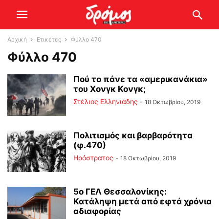
Αρχική
Ετικέτες
Φύλλο 470
Φύλλο 470
Πού το πάνε τα «αμερικανάκια»
του Χονγκ Κονγκ;
Στέλιος Ελληνιάδης
-
18 Οκτωβρίου, 2019
Πολιτισμός και βαρβαρότητα
(φ.470)
Ηρόστρατος
-
18 Οκτωβρίου, 2019
5ο ΓΕΛ Θεσσαλονίκης:
Κατάληψη μετά από εφτά χρόνια
αδιαφορίας