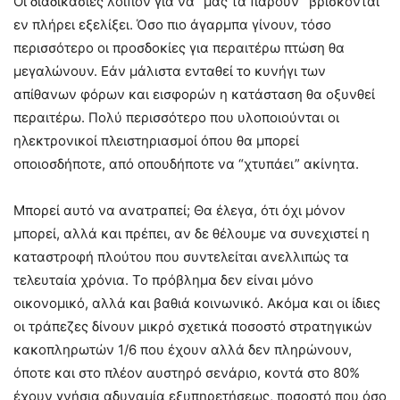
Οι διαδικασίες λοιπόν για να “μας τα πάρουν” βρίσκονται
εν πλήρει εξελίξει. Όσο πιο άγαρμπα γίνουν, τόσο
περισσότερο οι προσδοκίες για περαιτέρω πτώση θα
μεγαλώνουν. Εάν μάλιστα ενταθεί το κυνήγι των
απίθανων φόρων και εισφορών η κατάσταση θα οξυνθεί
περαιτέρω. Πολύ περισσότερο που υλοποιούνται οι
ηλεκτρονικοί πλειστηριασμοί όπου θα μπορεί
οποιοσδήποτε, από οπουδήποτε να “χτυπάει” ακίνητα.
Μπορεί αυτό να ανατραπεί; Θα έλεγα, ότι όχι μόνον
μπορεί, αλλά και πρέπει, αν δε θέλουμε να συνεχιστεί η
καταστροφή πλούτου που συντελείται ανελλιπώς τα
τελευταία χρόνια. Το πρόβλημα δεν είναι μόνο
οικονομικό, αλλά και βαθιά κοινωνικό. Ακόμα και οι ίδιες
οι τράπεζες δίνουν μικρό σχετικά ποσοστό στρατηγικών
κακοπληρωτών 1/6 που έχουν αλλά δεν πληρώνουν,
όποτε και στο πλέον αυστηρό σενάριο, κοντά στο 80%
έχουν γνήσια αδυναμία εξυπηρετήσεως, ποσοστό που όσο