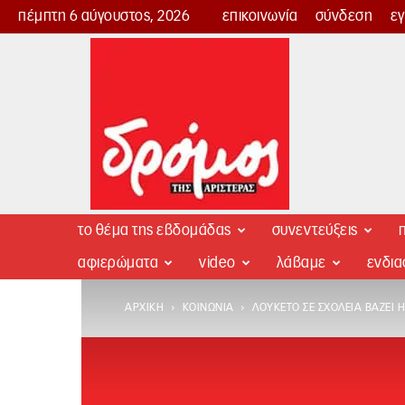
πέμπτη 6 αύγουστος, 2026
επικοινωνία
σύνδεση
ε
Δρόμος
της
Αριστεράς
το θέμα της εβδομάδας
συνεντεύξεις
π
αφιερώματα
video
λάβαμε
ενδι
ΑΡΧΙΚΉ
ΚΟΙΝΩΝΊΑ
ΛΟΥΚΈΤΟ ΣΕ ΣΧΟΛΕΊΑ ΒΆΖΕΙ