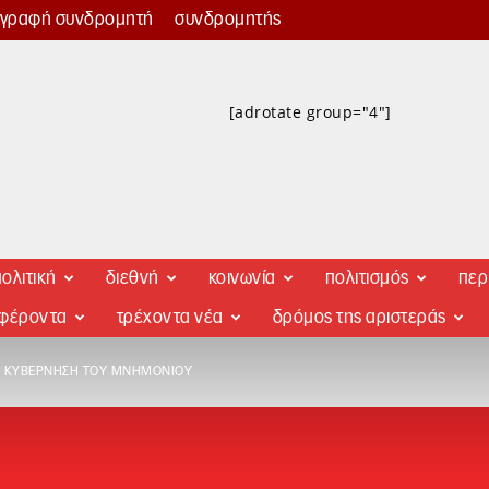
γγραφή συνδρομητή
συνδρομητής
[adrotate group="4"]
ολιτική
διεθνή
κοινωνία
πολιτισμός
περ
αφέροντα
τρέχοντα νέα
δρόμος της αριστεράς
 Η ΚΥΒΈΡΝΗΣΗ ΤΟΥ ΜΝΗΜΟΝΊΟΥ