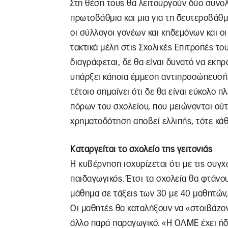
Στη θέση τους θα λειτουργούν δύο συνολ
πρωτοβάθμια και μια για τη δευτεροβάθ
οι σύλλογοι γονέων και κηδεμόνων και ο
τακτικά μέλη στις Σχολικές Επιτροπές το
διαγράφεται, δε θα είναι δυνατό να εκπ
υπάρξει κάποια έμμεση αντιπροσώπευσή τ
τέτοιο σημαίνει ότι δε θα είναι εύκολο π
πόρων του σχολείου, που μειώνονται ού
χρηματοδότηση αποβεί ελλιπής, τότε κάθε
Καταργείται το σχολείο της γειτονιάς
Η κυβέρνηση ισχυρίζεται ότι με τις συγχ
παιδαγωγικός. Έτσι τα σχολεία θα φτάνου
μάθημα σε τάξεις των 30 με 40 μαθητών,
Οι μαθητές θα καταλήξουν να «στοιβάζοντ
άλλο παρά παραγωγικό. «Η ΟΛΜΕ έχει ήδ