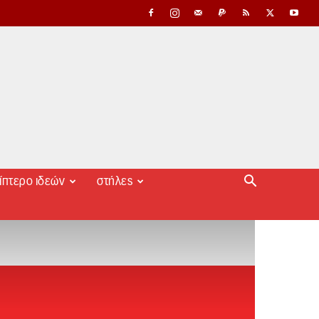
ίπτερο ιδεών
στήλες