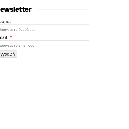
ewsletter
νομα:
mail:
*
Εγγραφή