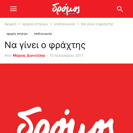
Αρχική
αρχείο στηλών
επιΚοινωνία
Να γίνει ο φράχτης
αρχείο στηλών
επιΚοινωνία
Να γίνει ο φράχτης
Από
Μάριος Διονέλλης
-
10 Ιανουαρίου, 2011