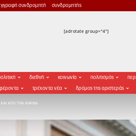
εγγραφή συνδρομητή
συνδρομητής
[adrotate group="4"]
ολιτική
διεθνή
κοινωνία
πολιτισμός
περ
αφέροντα
τρέχοντα νέα
δρόμος της αριστεράς
Η ΚΑΙ ΑΠΌ ΤΗΝ ΑΘΉΝΑ