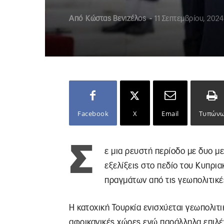
Από
Κώστας Βενιζέλος
-
11 Σεπτεμβρίου, 2024
Facebook
X
Email
Τυπών
Σ
ε μια ρευστή περίοδο με δυο με
εξελίξεις στο πεδίο του Κυπρι
πραγμάτων από τις γεωπολιτικέ
Η κατοχική Τουρκία ενισχύεται γεωπολιτι
αφρικανικές χώρες ενώ παράλληλα επιλέγε