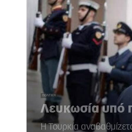
ΠΟΛΙΤΙΚΉ
Λευκωσία υπό π
Η Τουρκία αναβαθμίζετ