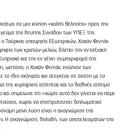
σχάτως σε μια κίνηση «καλής θέλησης» προς την
 γεύμα της Άτυπης Συνόδου των ΥΠΕΞ της
 ο Τούρκος υπουργός Εξωτερικών, Χακάν Φιντάν.
ηφία των κρατών-μελών, βλέπει την ενταξιακή
Κυπριακό και την εν γένει συμπεριφορά της
η, ωστόσο, ο Χακάν Φιντάν, ενώπιον των
το ίδιο σκληρός και άτεγκτος σε σχέση με το
µα της κυρίαρχης ισότητας και το διεθνές ισότιµο
α και σηµείωσε ότι «χωρίς αυτά δεν γίνεται να πάµε
τούχος, χωρίς να επιστρατεύσει διπλωματικό
 δύναμη μόνη λύση είναι η αναγνώριση της
ν. Η αναγνώριση, δηλαδή, των αποτελεσμάτων της
.