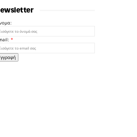
ewsletter
νομα:
mail:
*
Εγγραφή