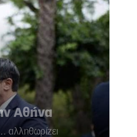
ην Αθήνα
ς… αλληθωρίζει