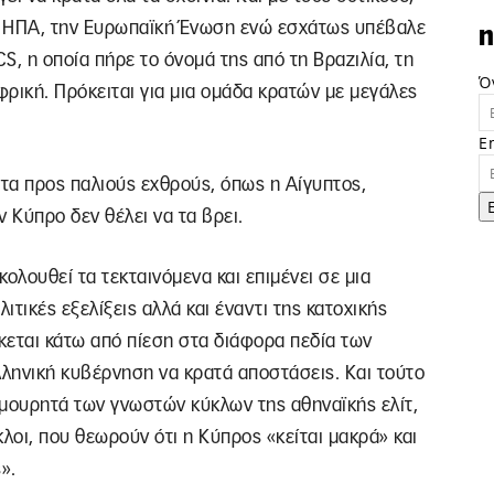
ις ΗΠΑ, την Ευρωπαϊκή Ένωση ενώ εσχάτως υπέβαλε
n
S, η οποία πήρε το όνοµά της από τη Βραζιλία, τη
Ό
Αφρική. Πρόκειται για μια ομάδα κρατών με μεγάλες
E
ατα προς παλιούς εχθρούς, όπως η Αίγυπτος,
 Κύπρο δεν θέλει να τα βρει.
λουθεί τα τεκταινόμενα και επιμένει σε μια
ιτικές εξελίξεις αλλά και έναντι της κατοχικής
σκεται κάτω από πίεση στα διάφορα πεδία των
ληνική κυβέρνηση να κρατά αποστάσεις. Και τούτο
ρμουρητά των γνωστών κύκλων της αθηναϊκής ελίτ,
κλοι, που θεωρούν ότι η Κύπρος «κείται μακρά» και
».