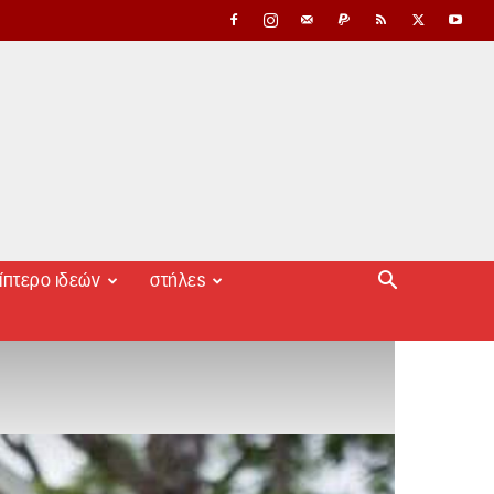
ίπτερο ιδεών
στήλες