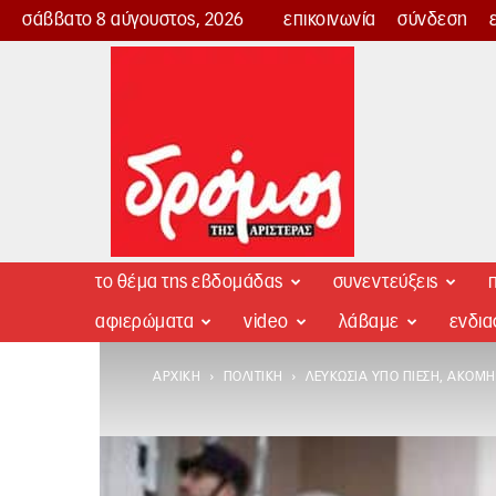
σάββατο 8 αύγουστος, 2026
επικοινωνία
σύνδεση
Δρόμος
της
Αριστεράς
το θέμα της εβδομάδας
συνεντεύξεις
π
αφιερώματα
video
λάβαμε
ενδι
ΑΡΧΙΚΉ
ΠΟΛΙΤΙΚΉ
ΛΕΥΚΩΣΊΑ ΥΠΌ ΠΊΕΣΗ, ΑΚΌΜ