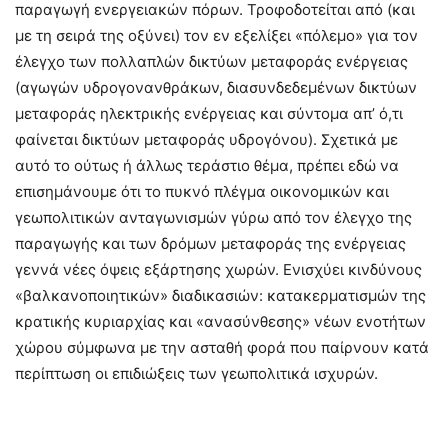
παραγωγή ενεργειακών πόρων. Τροφοδοτείται από (και
με τη σειρά της οξύνει) τον εν εξελίξει «πόλεμο» για τον
έλεγχο των πολλαπλών δικτύων μεταφοράς ενέργειας
(αγωγών υδρογονανθράκων, διασυνδεδεμένων δικτύων
μεταφοράς ηλεκτρικής ενέργειας και σύντομα απ’ ό,τι
φαίνεται δικτύων μεταφοράς υδρογόνου). Σχετικά με
αυτό το ούτως ή άλλως τεράστιο θέμα, πρέπει εδώ να
επισημάνουμε ότι το πυκνό πλέγμα οικονομικών και
γεωπολιτικών ανταγωνισμών γύρω από τον έλεγχο της
παραγωγής και των δρόμων μεταφοράς της ενέργειας
γεννά νέες όψεις εξάρτησης χωρών. Ενισχύει κινδύνους
«βαλκανοποιητικών» διαδικασιών: κατακερματισμών της
κρατικής κυριαρχίας και «ανασύνθεσης» νέων ενοτήτων
χώρου σύμφωνα με την ασταθή φορά που παίρνουν κατά
περίπτωση οι επιδιώξεις των γεωπολιτικά ισχυρών.