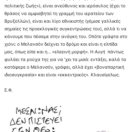
πολιτικής ζωής»), είναι ανεύθυνος και ιερόσυλος (έχει το
θράσος να αμφισβητεί τη γραμμή του ιερατείου των
Βρυξελλών), είναι και λίγο εθνικιστής (γέμισε γαλλικές
σημαίες τις προεκλογικές συγκεντρώσεις του), αλλά τι να
κάνουμε που πέσαμε στην ανάγκη του. Οπότε γράφτα στο
χιόνι: ο Μελανσόν δείχνει το δρόμο και είναι η ελπίδα
μας, όπως είπε και η… «ελεεινή μορφή». Η
Αυγή
πάντως
φυλάει τα ρούχα της για να ’χει τα μισά: εντάξει, καλά τα
κατάφερε ο Μελανσόν, γράφει, αλλά έχει «βοναπαρτική
ιδιοσυγκρασία» και είναι «εκκεντρικός». Κλαυσίγελως.
Ε.Φ.