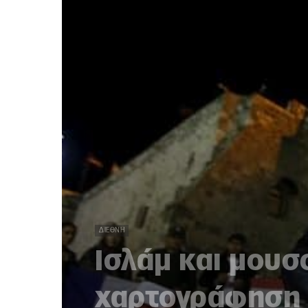
ΔΙΕΘΝΉ
Ισλάμ και μουσ
χαρτογράφηση