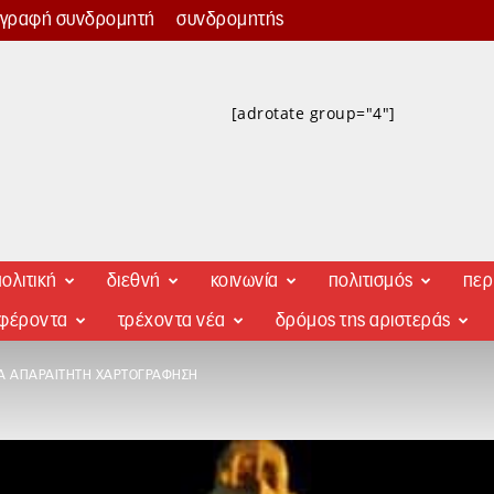
γγραφή συνδρομητή
συνδρομητής
[adrotate group="4"]
ολιτική
διεθνή
κοινωνία
πολιτισμός
περ
αφέροντα
τρέχοντα νέα
δρόμος της αριστεράς
ΙΑ ΑΠΑΡΑΊΤΗΤΗ ΧΑΡΤΟΓΡΆΦΗΣΗ