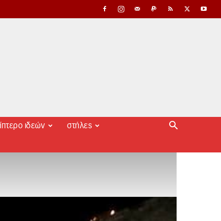
ίπτερο ιδεών
στήλες