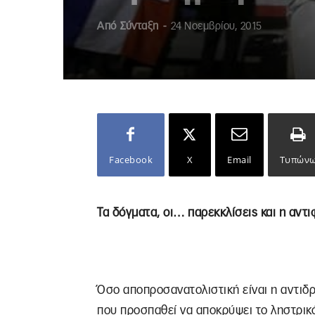
Από
Σύνταξη
-
24 Νοεμβρίου, 2015
Facebook
X
Email
Τυπών
Τα δόγματα, οι… παρεκκλίσεις και η αντ
Όσο αποπροσανατολιστική είναι η αντιδ
που προσπαθεί να αποκρύψει το ληστρικό