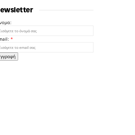
ewsletter
νομα:
mail:
*
Εγγραφή