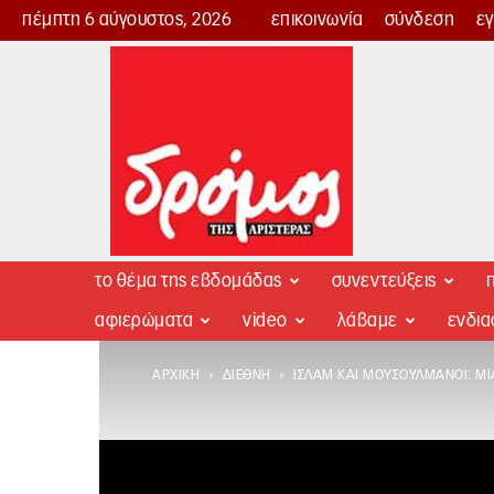
πέμπτη 6 αύγουστος, 2026
επικοινωνία
σύνδεση
ε
Δρόμος
της
Αριστεράς
το θέμα της εβδομάδας
συνεντεύξεις
π
αφιερώματα
video
λάβαμε
ενδι
ΑΡΧΙΚΉ
ΔΙΕΘΝΉ
ΙΣΛΆΜ ΚΑΙ ΜΟΥΣΟΥΛΜΆΝΟΙ: Μ