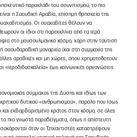
ρησκευτικό παρακλάδι του σουνιτισμού, το πιο
 είναι η Σαουδική Αραβία, επίσημη θρησκεία της
 ουαχαβιτισμός. Οι ουαχαβίτες θέλουν να
ωρούν οι ίδιοι ότι παρεκκλίνει από τα ιερά
ηφία στο μουσουλμανικό κόσμο, χάρη στην ταύτισή
υρή σαουδαραβική μοναρχία (και στη συμμαχία της
 άλλες αραβικές και μη χώρες, όπου χρηματοδοτούν
και «ιεροδιδασκαλεία» έως κοινωνικές οργανώσεις
ρονομιακός σύμμαχος της Δύσης και ιδίως των
κριτικού δυτικού «ανθρωπισμού», παρόλο που ίσως
κο και εκβαρβαρισμένο κράτος στον κόσμο, σε όλες
ό τα πιο γνωστά παραδείγματα, όπως η απίστευτη
ς σοκάρονται όταν οι Τζιχαντιστές καταστρέφουν