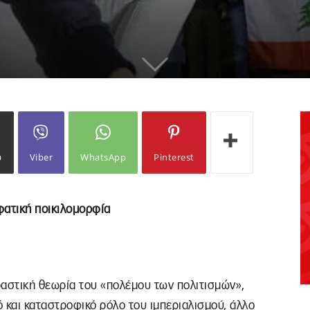
ω
Viber
WhatsApp
Pinterest
ιφατική ποικιλομορφία
ραστική θεωρία του «πολέμου των πολιτισμών»,
 και καταστροφικό ρόλο του ιμπεριαλισμού, άλλο