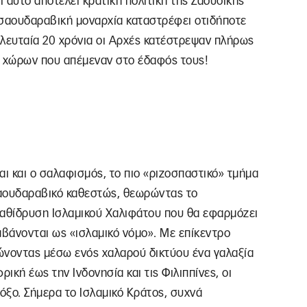
 αυτό αποτελεί κρατική πολιτική της Σαουδικής
η σαουδαραβική μοναρχία καταστρέφει οτιδήποτε
ελευταία 20 χρόνια οι Αρχές κατέστρεψαν πλήρως
ν χώρων που απέμεναν στο έδαφός τους!
αι και ο σαλαφισμός, το πιο «ριζοσπαστικό» τμήμα
 σαουδαραβικό καθεστώς, θεωρώντας το
γκαθίδρυση Ισλαμικού Χαλιφάτου που θα εφαρμόζει
μβάνονται ως «ισλαμικό νόμο». Με επίκεντρο
νώνοντας μέσω ενός χαλαρού δικτύου ένα γαλαξία
κή έως την Ινδονησία και τις Φιλιππίνες, οι
τόξο. Σήμερα το Ισλαμικό Κράτος, συχνά