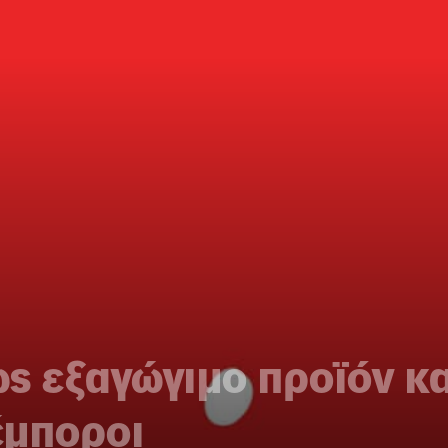
ς εξαγώγιμο προϊόν κα
έμποροι