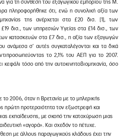
να για τη σύνθεση του εξαγωγικού εμπορίου της Μ.
τώρα πληροφορήθηκε ότι, ενώ η συνολική αξία των
μηχανίας της ανέρχεται στα £20 δισ. [1], των
£19 δισ., των υπηρεσιών Υγείας στα £14 δισ., των
ι των κατασκευών στα £7 δισ., η αξία των εξαγωγών
που ανάμεσα σ’ αυτές συγκαταλέγονται και τα δικά
 αντιπροσωπεύοντας το 2,1% του ΑΕΠ για το 2007.
ει κεφάλι τόσο από την αυτοκινητοβιομηχανία, όσο
 το 2006, όταν η Βρετανία με το μπλερικής
ως πρώτη προτεραιότητα τον εξωστρεφή και
μιας εκπαίδευσης, με σκοπό την κατοχύρωση μιας
ιδευτική «αγορά». Και σχεδόν το πέτυχε.
ίθεση με άλλους παραγωγικούς κλάδους έχει την