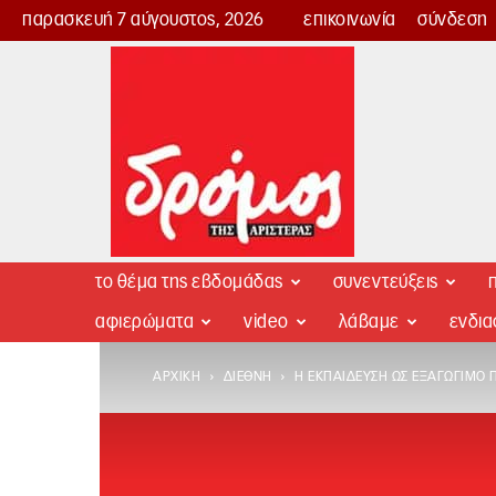
παρασκευή 7 αύγουστος, 2026
επικοινωνία
σύνδεση
Δρόμος
της
Αριστεράς
το θέμα της εβδομάδας
συνεντεύξεις
π
αφιερώματα
video
λάβαμε
ενδι
ΑΡΧΙΚΉ
ΔΙΕΘΝΉ
Η ΕΚΠΑΊΔΕΥΣΗ ΩΣ ΕΞΑΓΏΓΙΜΟ 