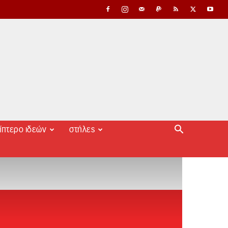
ίπτερο ιδεών
στήλες