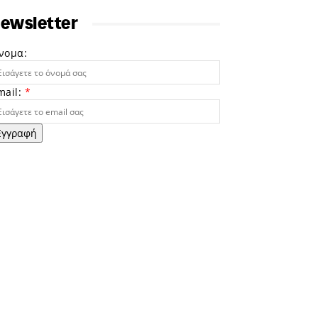
ewsletter
νομα:
mail:
*
Εγγραφή