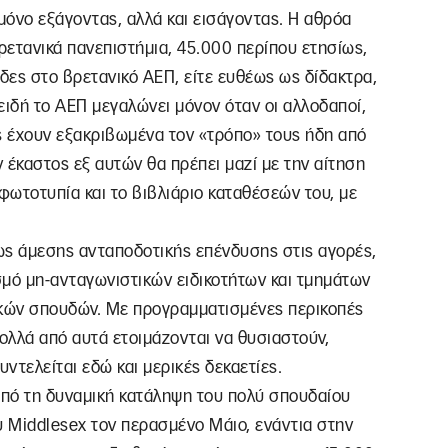
 μόνο εξάγοντας, αλλά και εισάγοντας. Η αθρόα
τανικά πανεπιστήμια, 45.000 περίπου ετησίως,
δες στο βρετανικό ΑΕΠ, είτε ευθέως ως δίδακτρα,
ειδή το ΑΕΠ μεγαλώνει μόνον όταν οι αλλοδαποί,
τές έχουν εξακριβωμένα τον «τρόπο» τους ήδη από
ν έκαστος εξ αυτών θα πρέπει μαζί με την αίτηση
φωτοτυπία και το βιβλιάριο καταθέσεών του, με
 ως άμεσης ανταποδοτικής επένδυσης στις αγορές,
σμό μη-ανταγωνιστικών ειδικοτήτων και τμημάτων
ικών σπουδών. Με προγραμματισμένες περικοπές
πολλά από αυτά ετοιμάζονται να θυσιαστούν,
ντελείται εδώ και μερικές δεκαετίες.
από τη δυναμική κατάληψη του πολύ σπουδαίου
 Middlesex τον περασμένο Μάιο, ενάντια στην