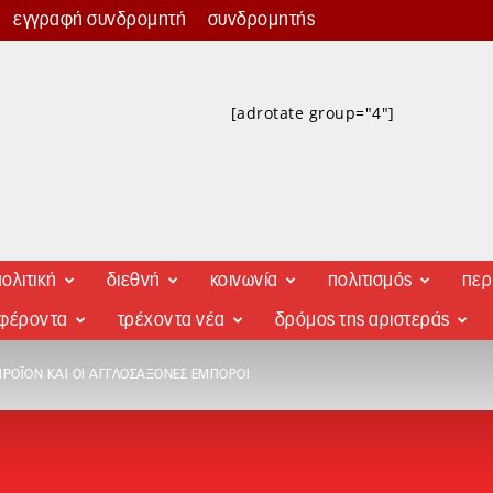
εγγραφή συνδρομητή
συνδρομητής
[adrotate group="4"]
ολιτική
διεθνή
κοινωνία
πολιτισμός
περ
αφέροντα
τρέχοντα νέα
δρόμος της αριστεράς
ΠΡΟΪΌΝ ΚΑΙ ΟΙ ΑΓΓΛΟΣΆΞΟΝΕΣ ΈΜΠΟΡΟΙ