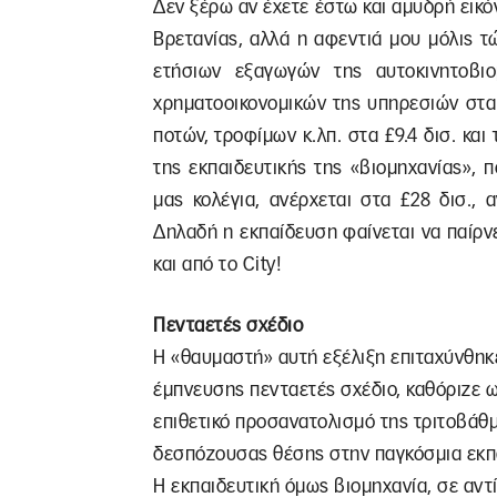
Δεν ξέρω αν έχετε έστω και αμυδρή εικό
Βρετανίας, αλλά η αφεντιά μου μόλις 
ετήσιων εξαγωγών της αυτοκινητοβιο
χρηματοοικονομικών της υπηρεσιών στα 
ποτών, τροφίμων κ.λπ. στα £9.4 δισ. κα
της εκπαιδευτικής της «βιομηχανίας», 
μας κολέγια, ανέρχεται στα £28 δισ.,
Δηλαδή η εκπαίδευση φαίνεται να παίρν
και από το City!
Πενταετές σχέδιο
Η «θαυμαστή» αυτή εξέλιξη επιταχύνθηκε
έμπνευσης πενταετές σχέδιο, καθόριζε 
επιθετικό προσανατολισμό της τριτοβάθ
δεσπόζουσας θέσης στην παγκόσμια εκπα
Η εκπαιδευτική όμως βιομηχανία, σε αντ