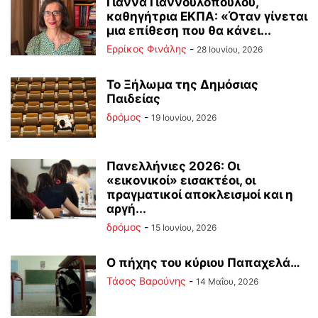
Γιάννα Γιαννουλοπούλου,
καθηγήτρια ΕΚΠΑ: «Όταν γίνεται
μια επίθεση που θα κάνει...
Ερρίκος Φινάλης
-
28 Ιουνίου, 2026
Το Ξήλωμα της Δημόσιας
Παιδείας
δρόμος
-
19 Ιουνίου, 2026
Πανελλήνιες 2026: Οι
«εικονικοί» εισακτέοι, οι
πραγματικοί αποκλεισμοί και η
αργή...
δρόμος
-
15 Ιουνίου, 2026
Ο πήχης του κύριου Παπαχελά…
Τάσος Βαρούνης
-
14 Μαΐου, 2026