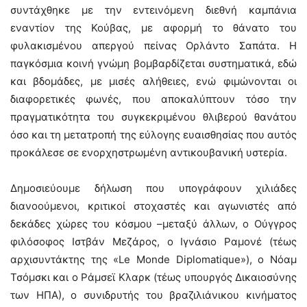
συντάχθηκε με την εντεινόμενη διεθνή καμπάνια
εναντίον της Κούβας, με αφορμή το θάνατο του
φυλακισμένου απεργού πείνας Ορλάντο Σαπάτα. Η
παγκόσμια κοινή γνώμη βομβαρδίζεται συστηματικά, εδώ
και βδομάδες, με μισές αλήθειες, ενώ φιμώνονται οι
διαφορετικές φωνές, που αποκαλύπτουν τόσο την
πραγματικότητα του συγκεκριμένου θλιβερού θανάτου
όσο και τη μετατροπή της εύλογης ευαισθησίας που αυτός
προκάλεσε σε ενορχηστρωμένη αντικουβανική υστερία.
Δημοσιεύουμε δήλωση που υπογράφουν χιλιάδες
διανοούμενοι, κριτικοί στοχαστές και αγωνιστές από
δεκάδες χώρες του κόσμου –μεταξύ άλλων, ο Ούγγρος
φιλόσοφος Ιστβάν Μεζάρος, ο Ιγνάσιο Ραμονέ (τέως
αρχισυντάκτης της «Le Monde Diplomatique»), ο Νόαμ
Τσόμσκι και ο Ράμσεϊ Κλαρκ (τέως υπουργός Δικαιοσύνης
των ΗΠΑ), ο συνιδρυτής του βραζιλιάνικου κινήματος