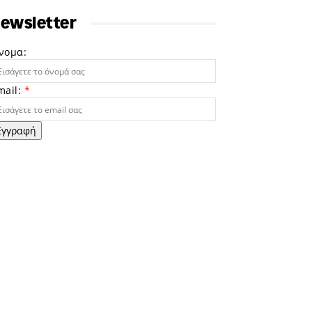
ewsletter
νομα:
mail:
*
Εγγραφή