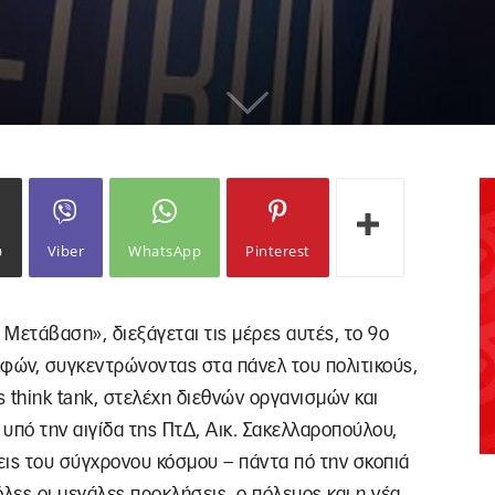
ω
Viber
WhatsApp
Pinterest
 Μετάβαση», διεξάγεται τις μέρες αυτές, το 9ο
φών, συγκεντρώνοντας στα πάνελ του πολιτικούς,
think tank, στελέχη διεθνών οργανισμών και
 υπό την αιγίδα της ΠτΔ, Αικ. Σακελλαροπούλου,
σεις του σύγχρονου κόσμου – πάντα πό την σκοπιά
λες οι μεγάλες προκλήσεις, ο πόλεμος και η νέα