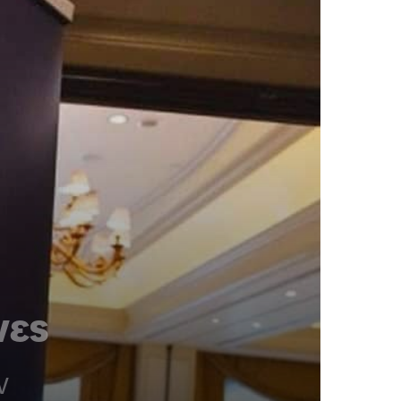
νες
ν