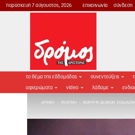
παρασκευή 7 αύγουστος, 2026
επικοινωνία
σύνδεση
Δρόμος
της
Αριστεράς
το θέμα της εβδομάδας
συνεντεύξεις
π
αφιερώματα
video
λάβαμε
ενδι
ΑΡΧΙΚΉ
ΠΟΛΙΤΙΚΉ
ΦΌΡΟΥΜ ΔΕΛΦΏΝ: ΣΧΕΔΙΑΣΜΟ