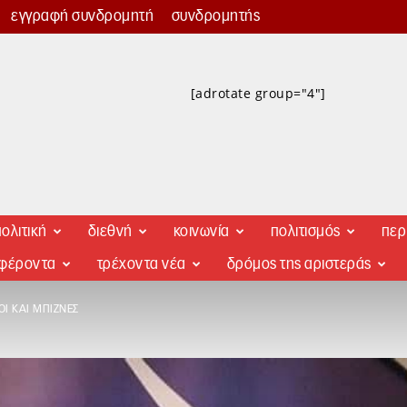
εγγραφή συνδρομητή
συνδρομητής
[adrotate group="4"]
ολιτική
διεθνή
κοινωνία
πολιτισμός
περ
αφέροντα
τρέχοντα νέα
δρόμος της αριστεράς
Ί ΚΑΙ ΜΠΊΖΝΕΣ