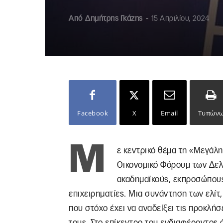
Από
Δημήτρης Γκάζης
-
15 Απριλίου, 2024
Facebook
X
Email
Τυπών
Μ
ε κεντρικό θέμα τη «Μεγάλη
Οικονομικό Φόρουμ των Δελ
ακαδημαϊκούς, εκπροσώπους 
επιχειρηματίες. Μια συνάντηση των ελίτ,
που στόχο έχει να αναδείξει τις προκλή
τους. Στο επίκεντρο του ενδιαφέροντος ό