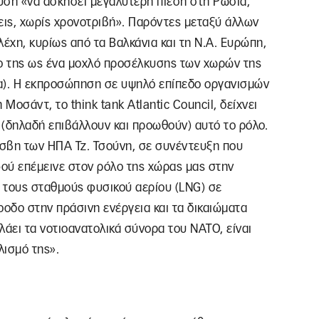
ύση «να ασκήσει μεγαλύτερη πίεση στη Ρωσία,
ις, χωρίς χρονοτριβή». Παρόντες μεταξύ άλλων
ελέχη, κυρίως από τα Βαλκάνια και τη Ν.Α. Ευρώπη,
λο της ως ένα μοχλό προσέλκυσης των χωρών της
μα). Η εκπροσώπηση σε υψηλό επίπεδο οργανισμών
Μοσάντ, το think tank Atlantic Council, δείχνει
ι (δηλαδή επιβάλλουν και προωθούν) αυτό το ρόλο.
σβη των ΗΠΑ Τζ. Τσούνη, σε συνέντευξη που
ού επέμεινε στον ρόλο της χώρας μας στην
 τους σταθμούς φυσικού αερίου (LNG) σε
οδο στην πράσινη ενέργεια και τα δικαιώματα
άει τα νοτιοανατολικά σύνορα του ΝΑΤΟ, είναι
λισμό της».