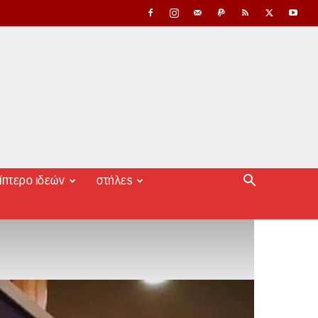
ίπτερο ιδεών
στήλες