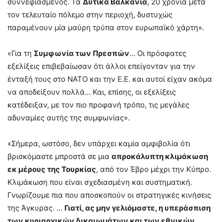
συννεφιασμένος. Τα
Δυτικά Βαλκάνια
, 20 χρόνια μετά
τον τελευταίο πόλεμο στην περιοχή, δυστυχώς
παραμένουν μία μαύρη τρύπα στον ευρωπαϊκό χάρτη».
«Για τη
Συμφωνία των Πρεσπών
… Οι πρόσφατες
εξελίξεις επιβεβαίωσαν ότι άλλοι επείγονταν για την
ένταξή τους στο ΝΑΤΟ και την Ε.Ε. και αυτοί είχαν ακόμα
να αποδείξουν πολλά… Και, επίσης, οι εξελίξεις
κατέδειξαν, με τον πιο προφανή τρόπο, τις μεγάλες
αδυναμίες αυτής της συμφωνίας».
«Σήμερα, ωστόσο, δεν υπάρχει καμία αμφιβολία ότι
βρισκόμαστε μπροστά σε μια
απροκάλυπτη κλιμάκωση
εκ μέρους της Τουρκίας
, από τον Έβρο μέχρι την Κύπρο.
Κλιμάκωση που είναι σχεδιασμένη και συστηματική.
Γνωρίζουμε πια που αποσκοπούν οι στρατηγικές κινήσεις
της Άγκυρας. …
Γιατί, ας μην γελιόμαστε, η υπεράσπιση
των κυριαρχικών δικαιωμάτων και των εθνικών