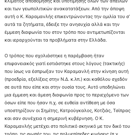
κλίματος αποδόμησης και υποτίμησης όλων των απειλών
και των γεωπολιτικών ανακατατάξεων. Από την άποψη
αυτή ο Κ. Καραμανλής επικεντρώνοντας την ομιλία του σ’
αυτά τα ζητήματα, έδειξε την ανησυχία αλλά και την
έμμεση διαφωνία του στον τρόπο που αντιμετωπίζονται
και ιεραρχούνται τα προβλήματα στην Ελλάδα.
Ο τρόπος που σχολιάστηκε η παρέμβαση ήταν
επιφανειακός γιατί εστιάστηκε στους λόγους (τακτικής)
που ίσως να έσπρωξαν τον Καραμανλή στην κίνηση αυτή
(προεδρία, εξελίξεις στην Ν.Δ. κ.λπ.) και καθόλου σχεδόν
σε αυτά που είπε και στην ουσία τους. Αυτό υποδηλώνει
μια έμμεση και άμεση διαφωνία προς το περιεχόμενο των
όσων είπε που ήσαν π.χ. σε ευθεία αντίθεση με όσα
υποστηρίζουν οι Σημίτης, Κατρούγκαλος, Κοτζιάς, Τσίπρας
και σαν συνέχεια η σημερινή κυβέρνηση. Ο Κ.
Καραμανλής μετέχει στο πολιτικό σκηνικό με τον δικό του
τρόπο, τις σιωπές του, τις πολυεπίπεδες κινήσεις (π.χ.