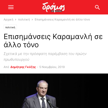
Αρχική
πολιτική
Επισημάνσεις Καραμανλή σε άλλο τόνο
πολιτική
Επισημάνσεις Καραμανλή σε
άλλο τόνο
Σχετικά με την πρόσφατη παρέμβαση του πρώην
πρωθυπουργού
Από
Δημήτρης Γκάζης
-
5 Νοεμβρίου, 2019