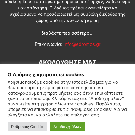
κύκλου; Σε αυτό το ερώτημα πρέπει, κατ’ αρχάς, να δώσουμε
μιαν απάντηση. Ο Δρόμος πρέπει ενσυνείδητα και
σχεδιασμένα να προσδιοριστεί ως συμβολή διεξόδου της
χώρας από την καθολική κρίση.
διαβάστε περισσότερα...
Επικοινωνία:
info@edromos.gr
ΑΚΟΛΟΥΘΗΣΕ ΜΑΣ
Ο Δρόμος χρησιμοποιεί cookies
Χρησιμοποιούμε cookies στην ιστοσελίδα μας για να
βελτιώσουμε την εμπειρία περιήγησης και να
καταγράφουμε τις προτιμήσεις σας όταν επισκέπτεστε
ξανά το edromos.gr. Κλικάροντας στο "Αποδοχή όλων",
συναινείτε στη χρήση όλων των cookies. Παρόλαυτα,
Εγγραφή συνδρομητή
Πολιτική
Διεθνή
Κοινωνία
μπορείτε να επισκεφθείτε τις "Ρυθμίσεις Cookies" για να
ελέγξετε και να αλλάξετε τις επιλογές σας.
Πολιτισμός
Αφιερώματα
Ρυθμίσεις Cookie
Αποδοχή όλων
© Δρόμος της Αριστεράς