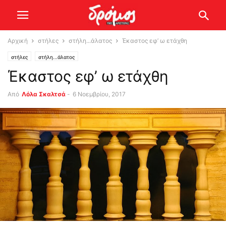
Αρχική
στήλες
στήλη...άλατος
Έκαστος εφ’ ω ετάχθη
στήλες
στήλη...άλατος
Έκαστος εφ’ ω ετάχθη
Από
Λόλα Σκαλτσά
-
6 Νοεμβρίου, 2017