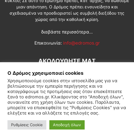
κύκλου; Σε αυτό το ερώτημα πρέπει, κατ’ αρχάς, να δώσουμε
μιαν απάντηση. Ο Δρόμος πρέπει ενσυνείδητα και
σχεδιασμένα να προσδιοριστεί ως συμβολή διεξόδου της
χώρας από την καθολική κρίση.
διαβάστε περισσότερα...
Επικοινωνία:
info@edromos.gr
ΑΚΟΛΟΥΘΗΣΕ ΜΑΣ
Ο Δρόμος χρησιμοποιεί cookies
Χρησιμοποιούμε cookies στην ιστοσελίδα μας για να
βελτιώσουμε την εμπειρία περιήγησης και να
καταγράφουμε τις προτιμήσεις σας όταν επισκέπτεστε
ξανά το edromos.gr. Κλικάροντας στο "Αποδοχή όλων",
συναινείτε στη χρήση όλων των cookies. Παρόλαυτα,
Εγγραφή συνδρομητή
Πολιτική
Διεθνή
Κοινωνία
μπορείτε να επισκεφθείτε τις "Ρυθμίσεις Cookies" για να
ελέγξετε και να αλλάξετε τις επιλογές σας.
Πολιτισμός
Αφιερώματα
Ρυθμίσεις Cookie
Αποδοχή όλων
© Δρόμος της Αριστεράς