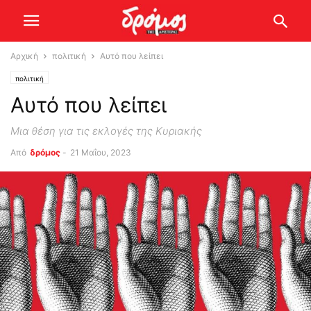
Αρχική
πολιτική
Αυτό που λείπει
πολιτική
Αυτό που λείπει
Μια θέση για τις εκλογές της Κυριακής
Από
δρόμος
-
21 Μαΐου, 2023