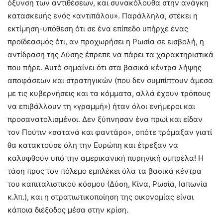
όξυνση των αντιθέσεων, και συνακόλουθα στην ανάγκη
κατασκευής ενός «αντιπάλου». Παράλληλα, στέκει η
εκτίμηση-υπόθεση ότι σε ένα επίπεδο υπήρχε ένας
προϊδεασμός ότι, αν προχωρήσει η Ρωσία σε εισβολή, η
αντίδραση της Δύσης έπρεπε να πάρει τα χαρακτηριστικά
που πήρε. Αυτό σημαίνει ότι στα βασικά κέντρα λήψης
αποφάσεων και στρατηγικών (που δεν συμπίπτουν άμεσα
με τις κυβερνήσεις και τα κόμματα, αλλά έχουν τρόπους
να επιβάλλουν τη «γραμμή») ήταν όλοι ενήμεροι και
προσανατολισμένοι. Δεν ξύπνησαν ένα πρωί και είδαν
τον Πούτιν «σατανά και φαντάρο», οπότε τρόμαξαν γιατί
θα κατακτούσε όλη την Ευρώπη και έτρεξαν να
καλυφθούν υπό την αμερικανική πυρηνική ομπρέλα! Η
τάση προς τον πόλεμο εμπλέκει όλα τα βασικά κέντρα
του καπιταλιστικού κόσμου (Δύση, Κίνα, Ρωσία, Ιαπωνία
κ.λπ.), και η στρατιωτικοποίηση της οικονομίας είναι
κάποια διέξοδος μέσα στην κρίση.