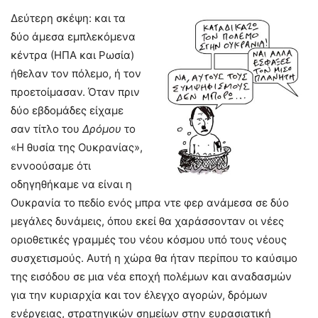
Δεύτερη σκέψη: και τα
δύο άμεσα εμπλεκόμενα
κέντρα (ΗΠΑ και Ρωσία)
ήθελαν τον πόλεμο, ή τον
προετοίμασαν. Όταν πριν
δύο εβδομάδες είχαμε
σαν τίτλο του
Δρόμου
το
«Η θυσία της Ουκρανίας»,
εννοούσαμε ότι
οδηγηθήκαμε να είναι η
Ουκρανία το πεδίο ενός μπρα ντε φερ ανάμεσα σε δύο
μεγάλες δυνάμεις, όπου εκεί θα χαράσσονταν οι νέες
οριοθετικές γραμμές του νέου κόσμου υπό τους νέους
συσχετισμούς. Αυτή η χώρα θα ήταν περίπου το καύσιμο
της εισόδου σε μια νέα εποχή πολέμων και αναδασμών
για την κυριαρχία και τον έλεγχο αγορών, δρόμων
ενέργειας, στρατηγικών σημείων στην ευρασιατική