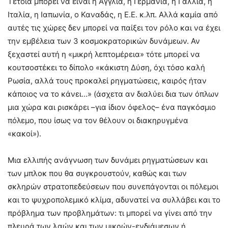
Τέτοια μπορεί να είναι η Αγγλία, η Γερμανία, η Γαλλία, η
Ιταλία, η Ιαπωνία, ο Καναδάς, η Ε.Ε. κ.λπ. Αλλά καμία από
αυτές τις χώρες δεν μπορεί να παίξει τον ρόλο και να έχει
την εμβέλεια των 3 κοσμοκρατορικών δυνάμεων. Αν
ξεχαστεί αυτή η «μικρή λεπτομέρεια» τότε μπορεί να
κουτσοστέκει το δίπολο «κάκιστη Δύση, όχι τόσο καλή
Ρωσία, αλλά τους προκαλεί ρηγματώσεις, καιρός ήταν
κάποιος να το κάνει…» (άσχετα αν διαλύει δια των όπλων
μια χώρα και ρισκάρει –για ίδιον όφελος– ένα παγκόσμιο
πόλεμο, που ίσως να τον θέλουν οι διακηρυγμένα
«κακοί»).
Μια ελλιπής ανάγνωση των δυνάμει ρηγματώσεων και
των μπλοκ που θα συγκρουστούν, καθώς και των
σκληρών στρατοπεδεύσεων που συνεπάγονται οι πόλεμοι
και το ψυχροπολεμικό κλίμα, αδυνατεί να συλλάβει και το
πρόβλημα των προβλημάτων: τι μπορεί να γίνει από την
πλευρά των λαών και των μικρών-ενδιάμεσων ή