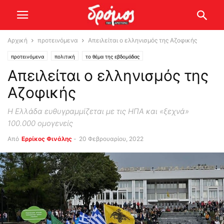
Αρχική
προτεινόμενα
Απειλείται ο ελληνισμός της Αζοφικής
προτεινόμενα
πολιτική
το θέμα της εβδομάδας
Απειλείται ο ελληνισμός της
Αζοφικής
Η Ελλάδα ευθυγραμμίζεται με τις ΗΠΑ και «ξεχνά»
100.000 ομογενείς
Από
Ερρίκος Φινάλης
-
20 Φεβρουαρίου, 2022