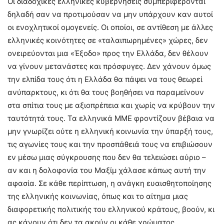
Οι διαδοχικές ελληνικές κυβερνήσεις συμπεριφέρονται
δηλαδή σαν να προτιμούσαν να μην υπάρχουν καν αυτοί
οι ενοχλητικοί ομογενείς. Οι οποίοι, σε αντίθεση με άλλες
ελληνικές κοινότητες σε «ταλαιπωρημένες» χώρες, δεν
ονειρεύονται μια «Έξοδο» προς την Ελλάδα, δεν θέλουν
να γίνουν μετανάστες και πρόσφυγες. Δεν χάνουν όμως
την ελπίδα τους ότι η Ελλάδα θα πάψει να τους θεωρεί
ανύπαρκτους, κι ότι θα τους βοηθήσει να παραμείνουν
στα σπίτια τους με αξιοπρέπεια και χωρίς να κρύβουν την
ταυτότητά τους. Τα ελληνικά ΜΜΕ φροντίζουν βέβαια να
μην γνωρίζει ούτε η ελληνική κοινωνία την ύπαρξή τους,
τις αγωνίες τους και την προσπάθειά τους να επιβιώσουν
εν μέσω μιας σύγκρουσης που δεν θα τελειώσει αύριο –
αν και η δολοφονία του Μαξίμ χάλασε κάπως αυτή την
αφασία. Σε κάθε περίπτωση, η ανάγκη ευαισθητοποίησης
της ελληνικής κοινωνίας, όπως και το αίτημα μιας
διαφορετικής πολιτικής του ελληνικού κράτους, βοούν, κι
ας κάνουν ότι δεν τα ακούν οι κάθε χρώματος