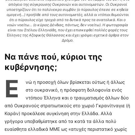
απόγειο της σύγκρουσης Ουκρανών και αυτονομιστών. Οι Ουκρανοί
υποστηρίζουν ότι το πολύνεκρο συμβάν (ο πύραυλος έπεσε σε κηδεία
ομογενή…) προήλθε από τους αυτονομιστές, αλλά οι ντόπιοι θυμούνται
ότι ο πύραυλος είχε τροχιά από τα δυτικά προς τα ανατολικά. Και ο
νοών νοείτω… (ο κύριος Δένδιας, πάντως, δεν νοείτω). Η φωτογραφία
είναι του Στέλιου Ελληνιάδη, που έχει επισκεφθεί πολλές φορές τους
Έλληνες της Αζοφικής Θάλασσας και έχει γράψει σχετικά άρθρα στον
Δρόμο.
Να πάνε πού, κύριοι της
κυβέρνησης;
Ε
νώ η προσοχή όλων βρίσκεται ούτως ή άλλως
στο ουκρανικό, η πρόσφατη δολοφονία ενός
ντόπιου Έλληνα και ο τραυματισμός άλλων δύο
από Ουκρανούς στρατιωτικούς στο χωριό Γκρανίτναγιε (ή
Καράν) προκάλεσε συγκίνηση στην Ελλάδα. Αλλά
γρήγορα υποβαθμίστηκε από τα κατά τα άλλα πολύ
ευαίσθητα ελλαδικά ΜΜΕ ως «ατυχές περιστατικό χωρίς