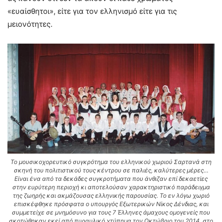
«ευαίσθητοι», είτε για τον ελληνισμό είτε για τις
μειονότητες.
Το μουσικοχορευτικό συγκρότημα του ελληνικού χωριού Σαρτανά στη
σκηνή του πολιτιστικού τους κέντρου σε παλιές, καλύτερες μέρες…
Είναι ένα από τα δεκάδες συγκροτήματα που άνθιζαν επί δεκαετίες
στην ευρύτερη περιοχή κι αποτελούσαν χαρακτηριστικό παράδειγμα
της ζωηρής και ακμάζουσας ελληνικής παρουσίας. Το εν λόγω χωριό
επισκέφθηκε πρόσφατα ο υπουργός Εξωτερικών Νίκος Δένδιας, και
συμμετείχε σε μνημόσυνο για τους 7 Έλληνες άμαχους ομογενείς που
σκοτώθηκαν εκεί από πυραυλικό χτύπημα τον Οκτώβριο του 2014, στο