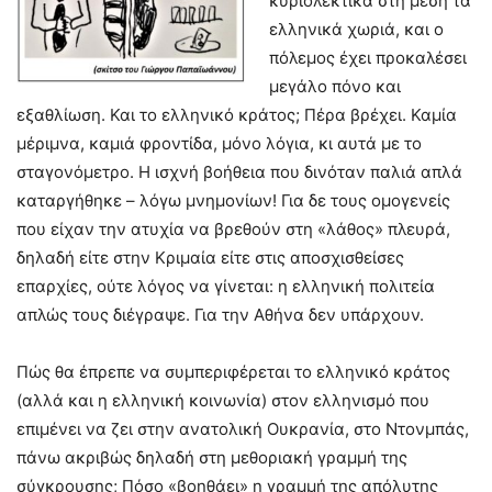
κυριολεκτικά στη μέση τα
ελληνικά χωριά, και ο
πόλεμος έχει προκαλέσει
μεγάλο πόνο και
εξαθλίωση. Και το ελληνικό κράτος; Πέρα βρέχει. Καμία
μέριμνα, καμιά φροντίδα, μόνο λόγια, κι αυτά με το
σταγονόμετρο. Η ισχνή βοήθεια που δινόταν παλιά απλά
καταργήθηκε – λόγω μνημονίων! Για δε τους ομογενείς
που είχαν την ατυχία να βρεθούν στη «λάθος» πλευρά,
δηλαδή είτε στην Κριμαία είτε στις αποσχισθείσες
επαρχίες, ούτε λόγος να γίνεται: η ελληνική πολιτεία
απλώς τους διέγραψε. Για την Αθήνα δεν υπάρχουν.
Πώς θα έπρεπε να συμπεριφέρεται το ελληνικό κράτος
(αλλά και η ελληνική κοινωνία) στον ελληνισμό που
επιμένει να ζει στην ανατολική Ουκρανία, στο Ντονμπάς,
πάνω ακριβώς δηλαδή στη μεθοριακή γραμμή της
σύγκρουσης; Πόσο «βοηθάει» η γραμμή της απόλυτης