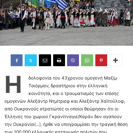
Η
δολοφονία του 43χρονου ομογενή Μαξίμ
Τσιόρμαν, δραστήριου στην ελληνική
κοινότητα, και ο τραυματισμός των επίσης
ομογενών Αλεξάντρ Ντμίτριεφ και Αλεξάντρ Χαϊτούλοφ,
από Ουκρανούς στρατιώτες οι οποίοι θεώρησαν ότι οι
Έλληνες του χωριού Γκρανίτναγιε/Καράν δεν αγαπούν
την Ουκρανία(…), ήρθε να υπογραμμίσει την τραγική θέση
των 100.000 ελληνικής καταγωγής πολιτών που