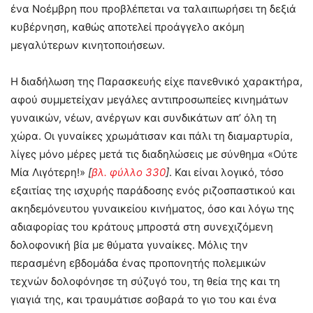
ένα Νοέμβρη που προβλέπεται να ταλαιπωρήσει τη δεξιά
κυβέρνηση, καθώς αποτελεί προάγγελο ακόμη
μεγαλύτερων κινητοποιήσεων.
Η διαδήλωση της Παρασκευής είχε πανεθνικό χαρακτήρα,
αφού συμμετείχαν μεγάλες αντιπροσωπείες κινημάτων
γυναικών, νέων, ανέργων και συνδικάτων απ’ όλη τη
χώρα. Οι γυναίκες χρωμάτισαν και πάλι τη διαμαρτυρία,
λίγες μόνο μέρες μετά τις διαδηλώσεις με σύνθημα «Ούτε
Μία Λιγότερη!»
[
βλ. φύλλο 330
]
. Και είναι λογικό, τόσο
εξαιτίας της ισχυρής παράδοσης ενός ριζοσπαστικού και
ακηδεμόνευτου γυναικείου κινήματος, όσο και λόγω της
αδιαφορίας του κράτους μπροστά στη συνεχιζόμενη
δολοφονική βία με θύματα γυναίκες. Μόλις την
περασμένη εβδομάδα ένας προπονητής πολεμικών
τεχνών δολοφόνησε τη σύζυγό του, τη θεία της και τη
γιαγιά της, και τραυμάτισε σοβαρά το γιο του και ένα