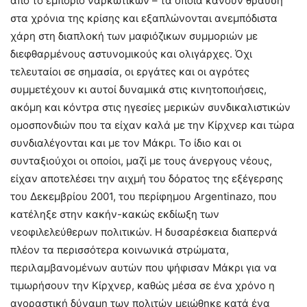
από το εμπόριο ναρκωτικών – τα οποία κάνουν θραύση
στα χρόνια της κρίσης και εξαπλώνονται ανεμπόδιστα
χάρη στη διαπλοκή των μαφιόζικων συμμοριών με
διεφθαρμένους αστυνομικούς και ολιγάρχες. Όχι
τελευταίοι σε σημασία, οι εργάτες και οι αγρότες
συμμετέχουν κι αυτοί δυναμικά στις κινητοποιήσεις,
ακόμη και κόντρα στις ηγεσίες μερικών συνδικαλιστικών
ομοσπονδιών που τα είχαν καλά με την Κίρχνερ και τώρα
συνδιαλέγονται και με τον Μάκρι. Το ίδιο και οι
συνταξιούχοι οι οποίοι, μαζί με τους άνεργους νέους,
είχαν αποτελέσει την αιχμή του δόρατος της εξέγερσης
του Δεκεμβρίου 2001, του περίφημου Argentinazo, που
κατέληξε στην κακήν-κακώς εκδίωξη των
νεοφιλελεύθερων πολιτικών. Η δυσαρέσκεια διαπερνά
πλέον τα περισσότερα κοινωνικά στρώματα,
περιλαμβανομένων αυτών που ψήφισαν Μάκρι για να
τιμωρήσουν την Κίρχνερ, καθώς μέσα σε ένα χρόνο η
αγοραστική δύναμη των πολιτών μειώθηκε κατά ένα