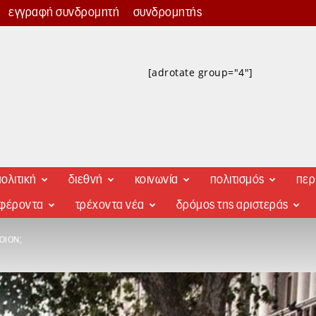
εγγραφή συνδρομητή
συνδρομητής
[adrotate group="4"]
ολιτική
διεθνή
κοινωνία
πολιτισμός
περ
αφέροντα
τρέχοντα νέα
δρόμος της αριστεράς
ΟΙΟΝ;