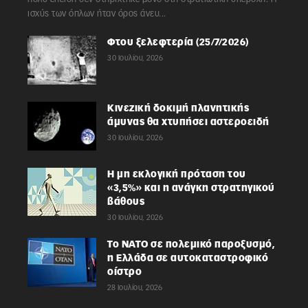
ισχύς των όπλων ήταν όρος άνευ...
Φτου ξελεφτερία (25/7/2026)
30 Ιουλίου, 2026
Κινεζική δοκιμή πλανητικής
άμυνας θα χτυπήσει αστεροειδή
30 Ιουλίου, 2026
Η μη εκλογική πρόταση του
«3,5%» και η ανάγκη στρατηγικού
βάθους
30 Ιουλίου, 2026
Το ΝΑΤΟ σε πολεμικό παροξυσμό,
η Ελλάδα σε αυτοκαταστροφικό
οίστρο
28 Ιουλίου, 2026