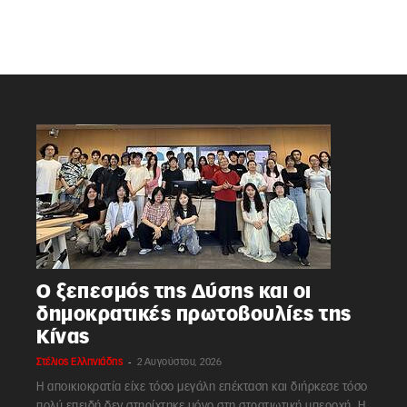
Ο ξεπεσμός της Δύσης και οι
δημοκρατικές πρωτοβουλίες της
Κίνας
-
Στέλιος Ελληνιάδης
2 Αυγούστου, 2026
Η αποικιοκρατία είχε τόσο μεγάλη επέκταση και διήρκεσε τόσο
πολύ επειδή δεν στηρίχτηκε μόνο στη στρατιωτική υπεροχή. Η