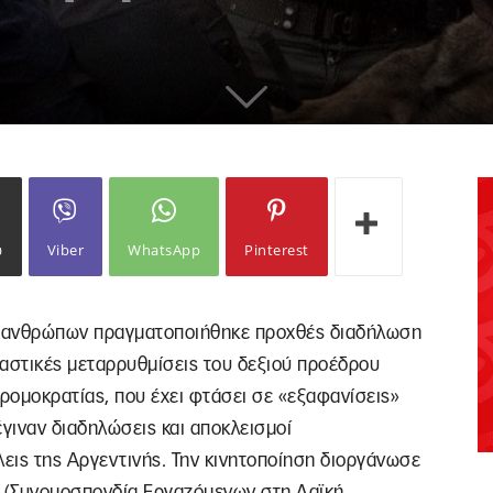
ω
Viber
WhatsApp
Pinterest
ν ανθρώπων πραγματοποιήθηκε προχθές διαδήλωση
ραστικές μεταρρυθμίσεις του δεξιού προέδρου
τρομοκρατίας, που έχει φτάσει σε «εξαφανίσεις»
έγιναν διαδηλώσεις και αποκλεισμοί
εις της Αργεντινής. Την κινητοποίηση διοργάνωσε
P (Συνομοσπονδία Εργαζόμενων στη Λαϊκή