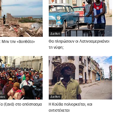
Διεθνή
Θα πληρώσουν οι Λατινοαμερικάνοι
: Μην την «βοηθάτε»
τη νύφη;
ρίας
Διεθνή
ία (ξανά) στο απόσπασμα
Η Κούβα πολιορκείται, και
αντιστέκεται