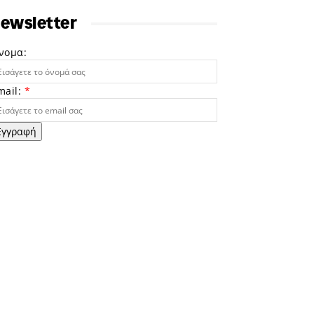
ewsletter
νομα:
mail:
*
Εγγραφή