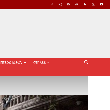
ίπτερο ιδεών
στήλες