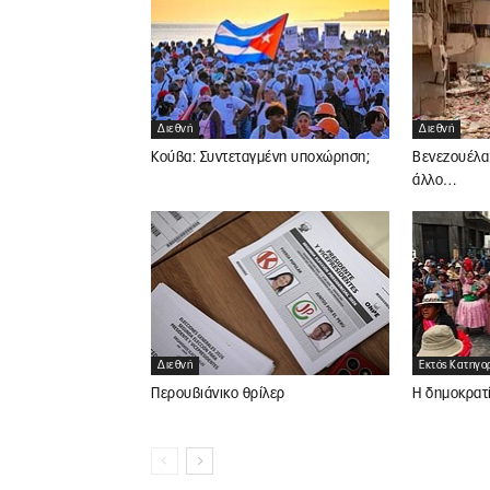
Διεθνή
Διεθνή
Κούβα: Συντεταγμένη υποχώρηση;
Βενεζουέλα
άλλο…
Διεθνή
Εκτός Κατηγο
Περουβιάνικο θρίλερ
Η δημοκρατ