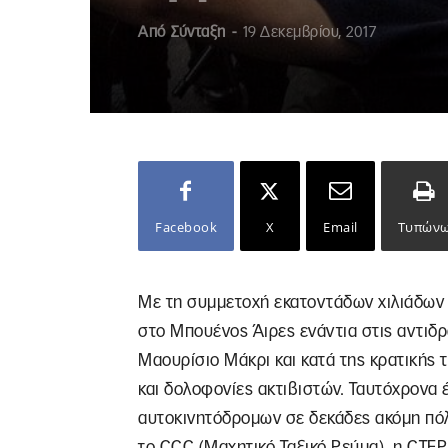
Από
Σύνταξη
-
19 Δεκεμβρίου, 2017
Facebook
X
Email
Τυπών
Με τη συμμετοχή εκατοντάδων χιλιάδω
στο Μπουένος Άιρες ενάντια στις αντιδ
Μαουρίσιο Μάκρι και κατά της κρατικής 
και δολοφονίες ακτιβιστών. Ταυτόχρονα 
αυτοκινητόδρομων σε δεκάδες ακόμη πόλ
το CCC (Μαχητικό Ταξικό Ρεύμα), η CTE