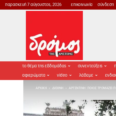
παρασκευή 7 αύγουστος, 2026
επικοινωνία
σύνδεση
Δρόμος
της
Αριστεράς
το θέμα της εβδομάδας
συνεντεύξεις
π
αφιερώματα
video
λάβαμε
ενδι
ΑΡΧΙΚΉ
ΔΙΕΘΝΉ
ΑΡΓΕΝΤΙΝΉ: ΠΟΙΟΣ ΤΡΟΜΆΖΕΙ Π