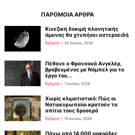
ΠΑΡΟΜΟΙΑ ΑΡΘΡΑ
Κινεζική δοκιμή πλανητικής
άμυνας θα χτυπήσει αστεροειδή
δρόμος
-
30 Ιουλίου, 2026
Πέθανε ο Φρανσουά Ανγκλέρ,
βραβευμένος με Νόμπελ για το
έργο του...
δρόμος
-
1 Ιουλίου, 2026
Χωρίς κλιματιστικό: Πώς οι
Νοτιοευρωπαίοι κρατούν τα
σπίτια τους δροσερά
δρόμος
-
19 Ιουνίου, 2026
Πάνω από 14.000 αρκούδες