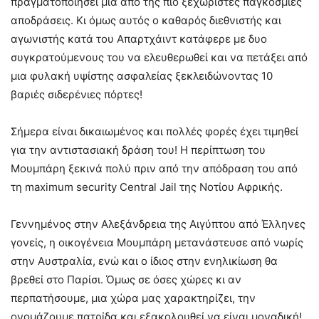
πραγματοποιήσει μια από της πιο ξεχωριστές παγκόσμιες
αποδράσεις. Κι όμως αυτός ο καθαρός διεθνιστής και
αγωνιστής κατά του Απαρτχάιντ κατάφερε με δυο
συγκρατούμενους του να ελευθερωθεί και να πετάξει από
μια φυλακή υψίστης ασφαλείας ξεκλειδώνοντας 10
βαριές σιδερένιες πόρτες!
Σήμερα είναι δικαιωμένος και πολλές φορές έχει τιμηθεί
για την αντιστασιακή δράση του! Η περίπτωση του
Μουμπάρη ξεκινά πολύ πριν από την απόδραση του από
τη maximum security Central Jail της Νοτίου Αφρικής.
Γεννημένος στην Αλεξάνδρεια της Αιγύπτου από Έλληνες
γονείς, η οικογένεια Μουμπάρη μετανάστευσε από νωρίς
στην Αυστραλία, ενώ και ο ίδιος στην ενηλικίωση θα
βρεθεί στο Παρίσι. Όμως σε όσες χώρες κι αν
περπατήσουμε, μια χώρα μας χαρακτηρίζει, την
ονομάζουμε πατρίδα και εξακολουθεί να είναι μοναδική!