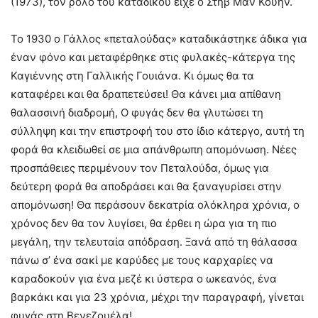
(1973), τον ρόλο του κατάδικου είχε ο Στηβ Μαν Κουήν.
Το 1930 ο Γάλλος «πεταλούδας» καταδικάστηκε άδικα για
έναν φόνο και μεταφέρθηκε στις φυλακές-κάτεργα της
Καγιέννης στη Γαλλικής Γουιάνα. Κι όμως θα τα
καταφέρει και θα δραπετεύσει! Θα κάνει μια απίθανη
θαλασσινή διαδρομή, Ο φυγάς δεν θα γλυτώσει τη
σύλληψη και την επιστροφή του στο ίδιο κάτεργο, αυτή τη
φορά θα κλειδωθεί σε μια απάνθρωπη απομόνωση. Νέες
προσπάθειες περιμένουν τον Πεταλούδα, όμως για
δεύτερη φορά θα αποδράσει και θα ξαναγυρίσει στην
απομόνωση! Θα περάσουν δεκατρία ολόκληρα χρόνια, ο
χρόνος δεν θα τον λυγίσει, θα έρθει η ώρα για τη πιο
μεγάλη, την τελευταία απόδραση. Ξανά από τη θάλασσα
πάνω σ’ ένα σακί με καρύδες με τους καρχαρίες να
καραδοκούν για ένα μεζέ κι ύστερα ο ωκεανός, ένα
βαρκάκι και για 23 χρόνια, μέχρι την παραγραφή, γίνεται
φυγάς στη Βενεζουέλα!