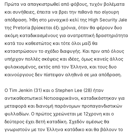
Πρώτα να απαγκιστρωθεί από φόβους, τυχόν βολέματα
και συνήθειες, έπειτα να βρει την πιθανά πιο σίγουρη
απόδραση. Ήδη στο μοναχικό κελί της High Security Jale
της Pretoria βρίσκεται έξι χρόνια, όταν θα φέρουν δυο
ακόμη καταδικασμένους για ανατρεπτική δραστηριότητα
κατά του καθεστώτος και τότε όλοι μαζί θα
καταστρώσουν το σχέδιο διαφυγής. Και πριν από όλους
υπήρχαν πολλές σκέψεις και ιδέες, όμως κανείς άλλος
φυλακισμένος, εκτός από τον Έλληνα, και τους δυο
καινούργιους δεν πίστεψαν αληθινά σε μια απόδραση.
Ο Tim Jenkin (31) και ο Stephen Lee (28) ήταν
αντικαθεστωτικοί Νοτιοαφρικάνοι, καταδικάστηκαν για
μεταφορά και διανομή παράνομων προπαγανδιστικών
φυλλαδίων. Ο πρώτος χρεώνεται με 12χρονη και ο
δεύτερος έχει 8ετή καταδίκη. Σχεδόν αμέσως θα
γνωριστούν με τον Έλληνα κατάδικο και θα βάλουν το