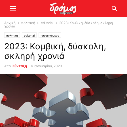
Αρχική
πολιτική
editorial
2023: Κομβική, δύσκολη, σκληρή
χρονιά
πολιτική
editorial
προτεινόμενα
2023: Κομβική, δύσκολη,
σκληρή χρονιά
Από
Σύνταξη
-
6 Ιανουαρίου, 2023