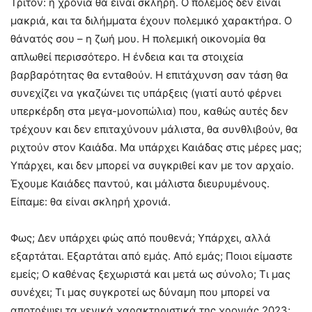
Τρίτον: η χρονιά θα είναι σκληρή. Ο πόλεμος δεν είναι
μακριά, και τα διλήμματα έχουν πολεμικό χαρακτήρα. Ο
θάνατός σου – η ζωή μου. Η πολεμική οικονομία θα
απλωθεί περισσότερο. Η ένδεια και τα στοιχεία
βαρβαρότητας θα ενταθούν. Η επιτάχυνση σαν τάση θα
συνεχίζει να γκαζώνει τις υπάρξεις (γιατί αυτό φέρνει
υπερκέρδη στα μεγα-μονοπώλια) που, καθώς αυτές δεν
τρέχουν και δεν επιταχύνουν μάλιστα, θα συνθλιβούν, θα
ριχτούν στον Καιάδα. Μα υπάρχει Καιάδας στις μέρες μας;
Υπάρχει, και δεν μπορεί να συγκριθεί καν με τον αρχαίο.
Έχουμε Καιάδες παντού, και μάλιστα διευρυμένους.
Είπαμε: θα είναι σκληρή χρονιά.
Φως; Δεν υπάρχει φώς από πουθενά; Υπάρχει, αλλά
εξαρτάται. Εξαρτάται από εμάς. Από εμάς; Ποιοι είμαστε
εμείς; Ο καθένας ξεχωριστά και μετά ως σύνολο; Τι μας
συνέχει; Τι μας συγκροτεί ως δύναμη που μπορεί να
αποτρέψει τα γενικά χαρακτηριστικά της χρονιάς 2023;