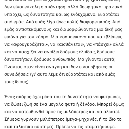
Δεν είναι εύκολη η απάντηση, αλλά θεωρητικο-πρακτικά
υπάρχει, ως δυνατότητα και ως ενδεχόμενο. Εξαρτάται
από εμάς. Από εμάς λίγο (έως πολύ) διαφορετικούς. Από
εμάς αντιστεκόμενους και διαμορφώνοντας μια δική μας
εικόνα για τον κόσμο. Μια κοσμοεικόνα που να «βλέπει»,
να «αφουγκράζεται», να «αισθάνεται», να «πάσχει» αλλά
και να πασχίζει να ανοίξει δρόμους ελπίδας, δρόμους
δυνατοτήτων, δρόμους ανθρωπιάς. Μα γίνονται αυτά;
Γίνονται, όταν είναι ανάγκη και δεν είναι σβηστές οι
συνειδήσεις (γι’ αυτό λέμε ότι εξαρτάται και από εμάς
τους ίδιους).
Ένας σπόρος έχει μέσα του τη δυνατότητα να φυτρώσει,
να δώσει ζωή σε ένα μεγάλο φυτό ή δένδρο. Μπορεί όμως
και να κατευθυνθεί προς τις μυλόπετρες και να αλεστεί.
Σήμερα γυρνούν μυλόπετρες (μεγα-μηχανές, ή το ίδιο το
καπιταλιστικό σύστημα). Πρέπει να τις σταματήσουμε.