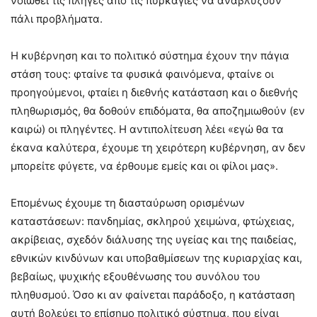
νοιώθει τις πληγές από τις πυρκαγιές να αναβλύζουν
πάλι προβλήματα.
Η κυβέρνηση και το πολιτικό σύστημα έχουν την πάγια
στάση τους: φταίνε τα φυσικά φαινόμενα, φταίνε οι
προηγούμενοι, φταίει η διεθνής κατάσταση και ο διεθνής
πληθωρισμός, θα δοθούν επιδόματα, θα αποζημιωθούν (εν
καιρώ) οι πληγέντες. Η αντιπολίτευση λέει «εγώ θα τα
έκανα καλύτερα, έχουμε τη χειρότερη κυβέρνηση, αν δεν
μπορείτε φύγετε, να έρθουμε εμείς και οι φίλοι μας».
Επομένως έχουμε τη διασταύρωση ορισμένων
καταστάσεων: πανδημίας, σκληρού χειμώνα, φτώχειας,
ακρίβειας, σχεδόν διάλυσης της υγείας και της παιδείας,
εθνικών κινδύνων και υποβαθμίσεων της κυριαρχίας και,
βεβαίως, ψυχικής εξουθένωσης του συνόλου του
πληθυσμού. Όσο κι αν φαίνεται παράδοξο, η κατάσταση
αυτή βολεύει το επίσημο πολιτικό σύστημα, που είναι