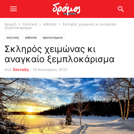
Αρχική
πολιτική
editorial
Σκληρός χειμώνας κι αναγκαίο
ξεμπλοκάρισμα
πολιτική
editorial
προτεινόμενα
Σκληρός χειμώνας κι
αναγκαίο ξεμπλοκάρισμα
Από
Σύνταξη
-
14 Ιανουαρίου, 2022