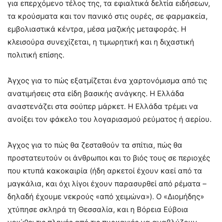
για επερχόμενο τέλος της, τα εφιαλτικά δελτία ειδήσεων,
τα κρούσματα και τον πανικό στις ουρές, σε φαρμακεία,
εμβολιαστικά κέντρα, μέσα μαζικής μεταφοράς. Η
κλεισούρα συνεχίζεται, η τιμωρητική και η διχαστική
πολιτική επίσης.
Άγχος για το πώς εξατμίζεται ένα χαρτονόμισμα από τις
ανατιμήσεις στα είδη βασικής ανάγκης. Η Ελλάδα
αναστενάζει στα σούπερ μάρκετ. Η Ελλάδα τρέμει να
ανοίξει τον φάκελο του λογαριασμού ρεύματος ή αερίου.
Άγχος για το πώς θα ζεσταθούν τα σπίτια, πώς θα
προστατευτούν οι άνθρωποι και το βιός τους σε περιοχές
που κτυπά κακοκαιρία (ήδη αρκετοί έχουν καεί από τα
μαγκάλια, και όχι λίγοι έχουν παρασυρθεί από ρέματα –
δηλαδή έχουμε νεκρούς «από χειμώνα»). Ο «Διομήδης»
χτύπησε σκληρά τη Θεσσαλία, και η Βόρεια Εύβοια