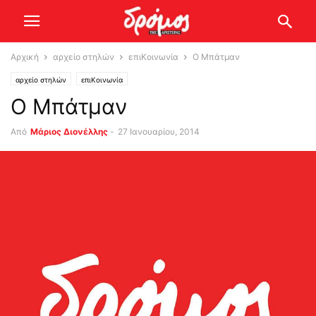
Αρχική
αρχείο στηλών
επιΚοινωνία
Ο Μπάτμαν
αρχείο στηλών
επιΚοινωνία
Ο Μπάτμαν
Από
Μάριος Διονέλλης
-
27 Ιανουαρίου, 2014