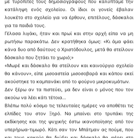
με τυρόπιτες τους δημοσιογράφους που καλύπταμε την
κατάληψη ενός σχολείου. Οι ίδιοι οι γονείς έβαλαν
λουκέτο στο σχολείο για να έρθουν, επιτέλους, δάσκαλοι
για τα παιδιά τους.
Γέλασα λιγάκι, ήταν και πρωί και στην αρχή είπα να μη
ρωτήσω παρακάτω. Δεν κρατήθηκα όμως: «Κι άμα φάει
κάνα δυο από δαύτους ο Χριστόδουλος, μετά θα στείλουν
δάσκαλο που ζητάει το χωριό;»
«Μωρέ και δάσκαλο θα στείλουν και καινούργιο σχολείο
θα κάνουν», είπε μισοαστεία μισοσοβαρά και κάπου εκεί
ακούστηκε το καμπανάκι από το φούρνο μικροκυμάτων.
Δεν ξέρω αν τα πιστεύει, μα δεν είναι ο μόνος που τον
ακούω να λέει κάτι τέτοια…
Βλέπω πολύ κόσμο τις τελευταίες ημέρες να αποθέτει τις
ελπίδες του στον Ξηρό. Να μπαίνει στο τρυπάκι της
εκδίκησης και της ψυχικής έστω ικανοποίησης από τον
υπερήρωα-τιμωρό. Κάτι σαν τον Μπάτμαν ας πούμε, που
και τους κακούς θα διώξει και δάσκαλο θα φέρει στο