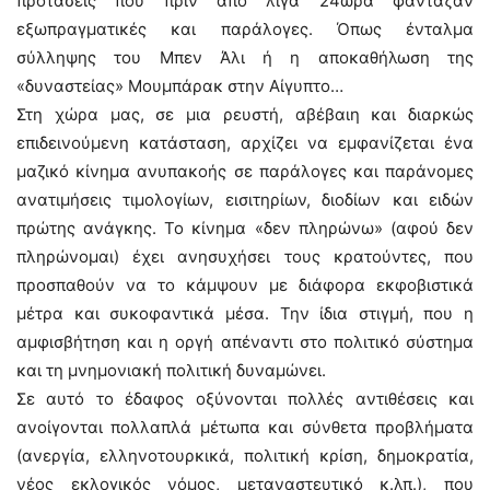
προτάσεις που πριν από λίγα 24ωρα φάνταζαν
εξωπραγματικές και παράλογες. Όπως ένταλμα
σύλληψης του Μπεν Άλι ή η αποκαθήλωση της
«δυναστείας» Μουμπάρακ στην Αίγυπτο…
Στη χώρα μας, σε μια ρευστή, αβέβαιη και διαρκώς
επιδεινούμενη κατάσταση, αρχίζει να εμφανίζεται ένα
μαζικό κίνημα ανυπακοής σε παράλογες και παράνομες
ανατιμήσεις τιμολογίων, εισιτηρίων, διοδίων και ειδών
πρώτης ανάγκης. Το κίνημα «δεν πληρώνω» (αφού δεν
πληρώνομαι) έχει ανησυχήσει τους κρατούντες, που
προσπαθούν να το κάμψουν με διάφορα εκφοβιστικά
μέτρα και συκοφαντικά μέσα. Την ίδια στιγμή, που η
αμφισβήτηση και η οργή απέναντι στο πολιτικό σύστημα
και τη μνημονιακή πολιτική δυναμώνει.
Σε αυτό το έδαφος οξύνονται πολλές αντιθέσεις και
ανοίγονται πολλαπλά μέτωπα και σύνθετα προβλήματα
(ανεργία, ελληνοτουρκικά, πολιτική κρίση, δημοκρατία,
νέος εκλογικός νόμος, μεταναστευτικό κ.λπ.), που