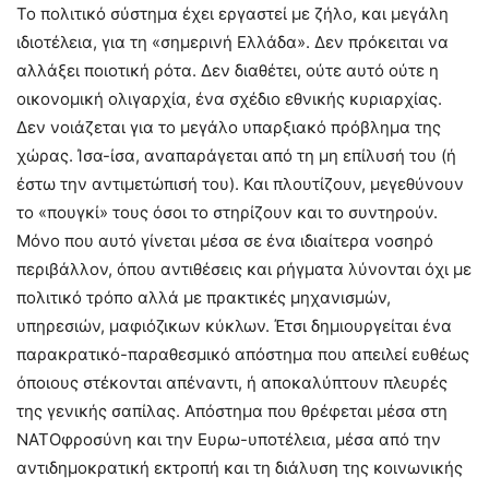
Το πολιτικό σύστημα έχει εργαστεί με ζήλο, και μεγάλη
ιδιοτέλεια, για τη «σημερινή Ελλάδα». Δεν πρόκειται να
αλλάξει ποιοτική ρότα. Δεν διαθέτει, ούτε αυτό ούτε η
οικονομική ολιγαρχία, ένα σχέδιο εθνικής κυριαρχίας.
Δεν νοιάζεται για το μεγάλο υπαρξιακό πρόβλημα της
χώρας. Ίσα-ίσα, αναπαράγεται από τη μη επίλυσή του (ή
έστω την αντιμετώπισή του). Και πλουτίζουν, μεγεθύνουν
το «πουγκί» τους όσοι το στηρίζουν και το συντηρούν.
Μόνο που αυτό γίνεται μέσα σε ένα ιδιαίτερα νοσηρό
περιβάλλον, όπου αντιθέσεις και ρήγματα λύνονται όχι με
πολιτικό τρόπο αλλά με πρακτικές μηχανισμών,
υπηρεσιών, μαφιόζικων κύκλων. Έτσι δημιουργείται ένα
παρακρατικό-παραθεσμικό απόστημα που απειλεί ευθέως
όποιους στέκονται απέναντι, ή αποκαλύπτουν πλευρές
της γενικής σαπίλας. Απόστημα που θρέφεται μέσα στη
ΝΑΤΟφροσύνη και την Ευρω-υποτέλεια, μέσα από την
αντιδημοκρατική εκτροπή και τη διάλυση της κοινωνικής