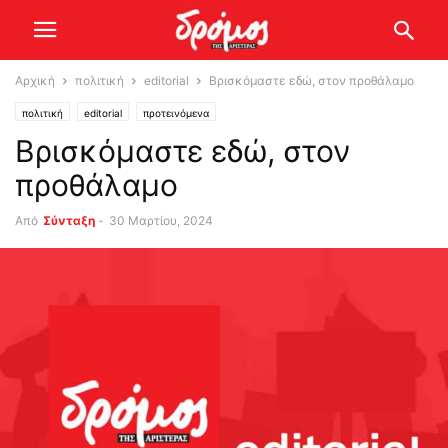
Αρχική
πολιτική
editorial
Βρισκόμαστε εδώ, στον προθάλαμο
πολιτική
editorial
προτεινόμενα
Βρισκόμαστε εδώ, στον
προθάλαμο
Από
Σύνταξη
-
30 Μαρτίου, 2024