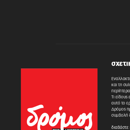
σχετι
Εναλλακτι
και τη συ
περίπτερα
Τι είδους
αυτό το ε
Δρόμος πρ
συμβολή δ
διαβάστε 