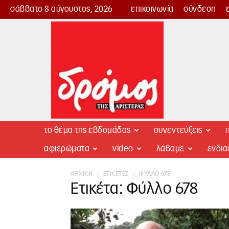
σάββατο 8 αύγουστος, 2026
επικοινωνία
σύνδεση
Δρόμος
της
Αριστεράς
το θέμα της εβδομάδας
συνεντεύξεις
π
αφιερώματα
video
λάβαμε
ενδι
ΑΡΧΙΚΉ
ΕΤΙΚΈΤΕΣ
ΦΎΛΛΟ 678
Ετικέτα: Φύλλο 678