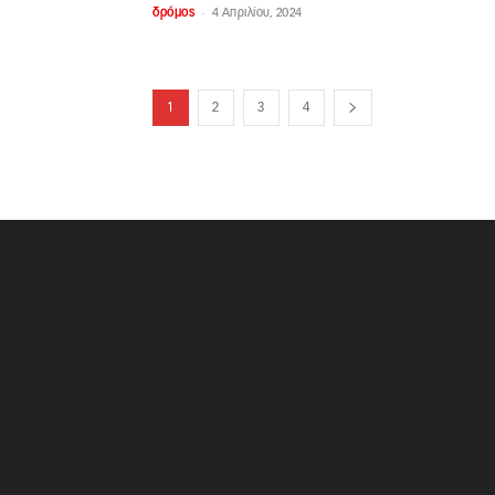
-
δρόμος
4 Απριλίου, 2024
1
2
3
4