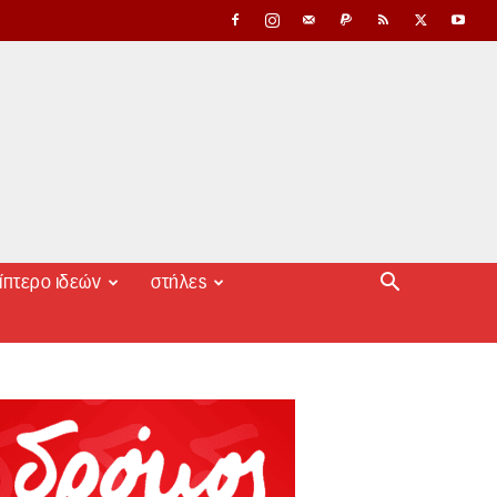
ίπτερο ιδεών
στήλες