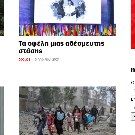
Τα οφέλη μιας αδέσμευτης
στάσης
-
δρόμος
5 Απριλίου, 2024
n
Ό
E