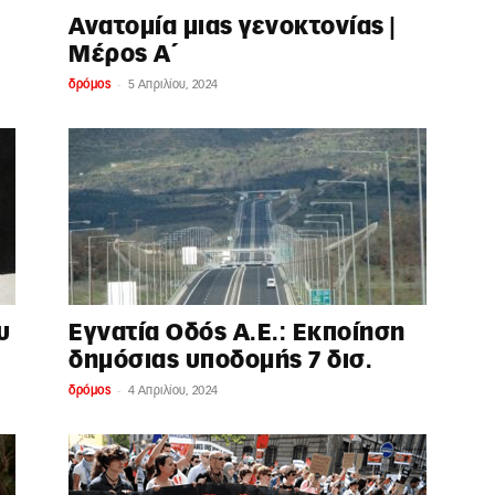
Ανατομία μιας γενοκτονίας |
Μέρος Α΄
-
δρόμος
5 Απριλίου, 2024
υ
Εγνατία Οδός Α.Ε.: Εκποίηση
δημόσιας υποδομής 7 δισ.
-
δρόμος
4 Απριλίου, 2024