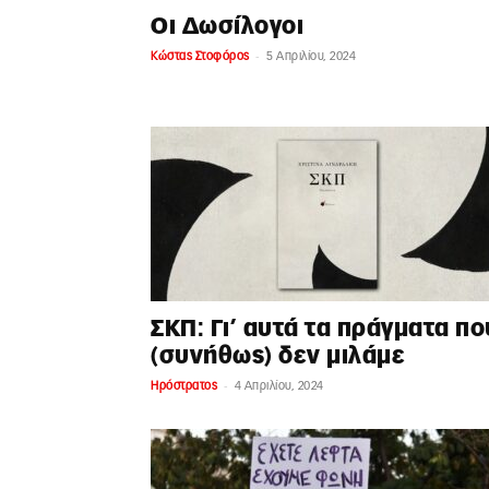
Οι Δωσίλογοι
-
Κώστας Στοφόρος
5 Απριλίου, 2024
ΣΚΠ: Γι’ αυτά τα πράγματα πο
(συνήθως) δεν μιλάμε
-
Ηρόστρατος
4 Απριλίου, 2024