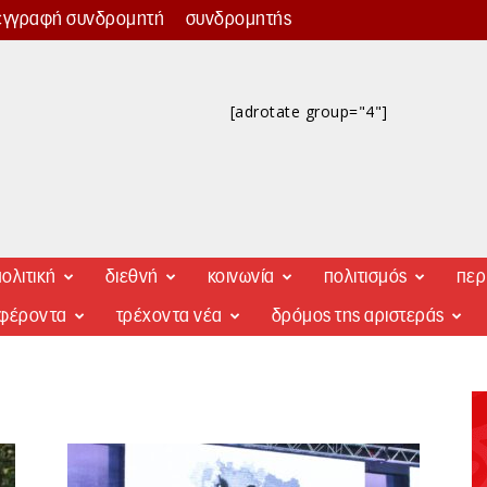
εγγραφή συνδρομητή
συνδρομητής
[adrotate group="4"]
ολιτική
διεθνή
κοινωνία
πολιτισμός
περ
αφέροντα
τρέχοντα νέα
δρόμος της αριστεράς