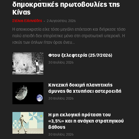
δημοκρατικές πρωτοβουλίες της
Κίνας
-
Στέλιος Ελληνιάδης
2 Αυγούστου, 2026
Η αποικιοκρατία είχε τόσο μεγάλη επέκταση και διήρκεσε τόσο
πολύ επειδή δεν στηρίχτηκε μόνο στη στρατιωτική υπεροχή. Η
ισχύς των όπλων ήταν όρος άνευ...
Φτου ξελεφτερία (25/7/2026)
30 Ιουλίου, 2026
Κινεζική δοκιμή πλανητικής
άμυνας θα χτυπήσει αστεροειδή
30 Ιουλίου, 2026
Η μη εκλογική πρόταση του
«3,5%» και η ανάγκη στρατηγικού
βάθους
30 Ιουλίου, 2026